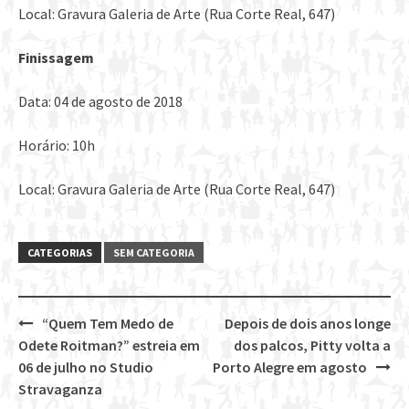
Local: Gravura Galeria de Arte (Rua Corte Real, 647)
Finissagem
Data: 04 de agosto de 2018
Horário: 10h
Local: Gravura Galeria de Arte (Rua Corte Real, 647)
CATEGORIAS
SEM CATEGORIA
“Quem Tem Medo de
Depois de dois anos longe
Post
Odete Roitman?” estreia em
dos palcos, Pitty volta a
navigation
06 de julho no Studio
Porto Alegre em agosto
Stravaganza