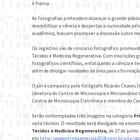
é franca.
As fotografias pretendem alcançar o grande públ
desmitificar a ciência e despertar a curiosidade pe
acadêmica, buscam promover a discussão sobre met
Os registros são de concurso fotográfico promovid
Tecidos e Medicina Regenerativa. Com inscrições g
fotográficos científicos, enfatizando a ciência e 
além de divulgar novidades da área para a formação 
O júri é composto pelo fotógrafo Ricardo Chaves 
(diretora do Centro de Microscopia e Microanálise 
Centro de Microscopia Eletrônica e membro do Con
Serão contempladas três imagens na categoria
Pr
vista técnico. O resultado será divulgado no ence
Tecidos e Medicina Regenerativa,
de 27 de junho 
em
http://www.termisamerica2018.com.br/site/ip