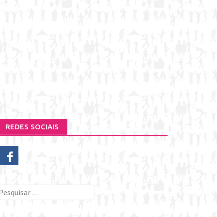
REDES SOCIAIS
esquisar
or: