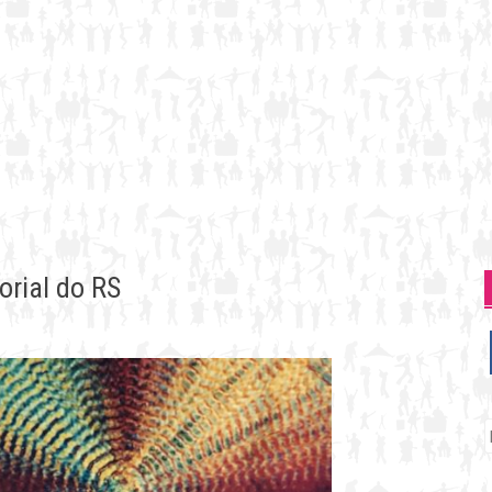
orial do RS
P
p