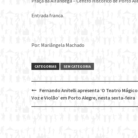
Praça da Alfândega – Centro Histórico de Porto Al
Entrada franca.
Por: Mariângela Machado
CATEGORIAS
SEM CATEGORIA
Fernando Anitelli apresenta ‘O Teatro Mágico
Post
Voz e Violão’ em Porto Alegre, nesta sexta-feira
navigation