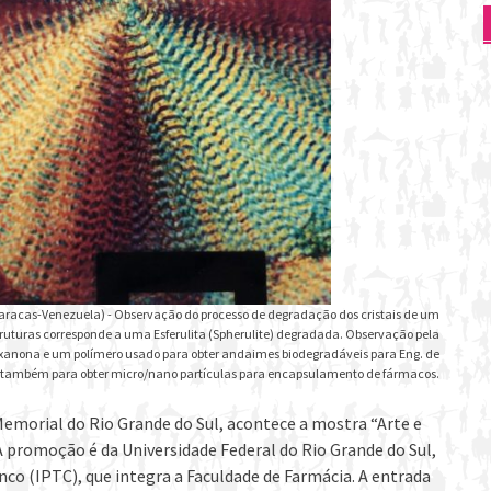
 Caracas-Venezuela) - Observação do processo de degradação dos cristais de um
ruturas corresponde a uma Esferulita (Spherulite) degradada. Observação pela
ioxanona e um polímero usado para obter andaimes biodegradáveis para Eng. de
e também para obter micro/nano partículas para encapsulamento de fármacos.
 Memorial do Rio Grande do Sul, acontece a mostra “Arte e
 A promoção é da Universidade Federal do Rio Grande do Sul,
co (IPTC), que integra a Faculdade de Farmácia. A entrada