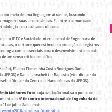
ico por meio de uma linguagem atraente, buscando
la imagem e suas circunstâncias. E, entre a comunidade
odologia e os resultados obtidos.
o pelo IPTC e Sociedade Internacional de Engenharia de
ratuitas, o certame quer estimular a produção de registros
tecnologia como essenciais para o desenvolvimento do país,
de um senso crítico científico.
(Kadão), Fátima Theresinha Costa Rodrigues Guma
da UFRGS) e Daniel Lorscheitter Baptista (vice-diretor do
selho Diretor do Centro de Nanociências da UFRGS).
êmio Melhores Foto
, cuja avaliação analisa o ponto de
rramento do
4º Encontro Internacional de Engenharia de
a 01 de julho. Saiba mais
ctevento2018/concurso-fotografico-