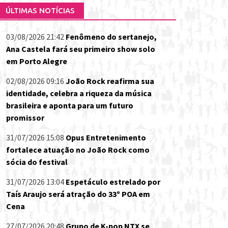
ÚLTIMAS NOTÍCIAS
03/08/2026 21:42
Fenômeno do sertanejo,
Ana Castela fará seu primeiro show solo
em Porto Alegre
02/08/2026 09:16
João Rock reafirma sua
identidade, celebra a riqueza da música
brasileira e aponta para um futuro
promissor
31/07/2026 15:08
Opus Entretenimento
fortalece atuação no João Rock como
sócia do festival
31/07/2026 13:04
Espetáculo estrelado por
Taís Araujo será atração do 33º POA em
Cena
27/07/2026 20:48
Grupo de K-pop NTX se