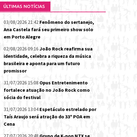
ÚLTIMAS NOTÍCIAS
03/08/2026 21:42
Fenômeno do sertanejo,
Ana Castela fará seu primeiro show solo
em Porto Alegre
02/08/2026 09:16
João Rock reafirma sua
identidade, celebra a riqueza da música
brasileira e aponta para um futuro
promissor
31/07/2026 15:08
Opus Entretenimento
fortalece atuação no João Rock como
sócia do festival
31/07/2026 13:04
Espetáculo estrelado por
Taís Araujo será atração do 33º POA em
Cena
27/07/2026 20:48
Grupo de K-pop NTX se