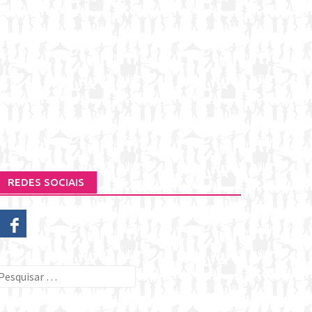
REDES SOCIAIS
esquisar
or: