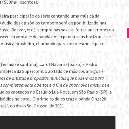
(+500mil inscritos).
leira participarão da série cantando uma música da
 áudio dos episódios também será disponibilizado nas
usic, Deezer, etc.), sempre nas sextas-feiras anteriores ao
nasceu da vontade da banda em expandir seus horizontes e
da música brasileira, chamando para um mesmo espaço,
(teclado e sanfona), Carol Navarro (baixo) e Pedro
 completa da Supercombo ao lado de músicos amigos é
ipos de artistas e propostas musicais que pudermos para
 completamente abertos e a fim de criar novas misturas e
udios captados no Estúdio Lua Nova, em São Paulo (SP), a
sódios no total. O primeiro deles traz a banda Onze20
as”, do disco Sal Grosso, de 2011.