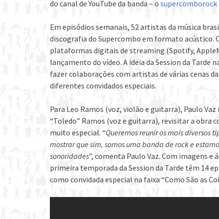
do canal de YouTube da banda – o
supercomborock
Em episódios semanais, 52 artistas da música brasi
discografia do Supercombo em formato acústico. O
plataformas digitais de streaming (Spotify, AppleM
lançamento do vídeo. A ideia da Session da Tarde 
fazer colaborações com artistas de várias cenas 
diferentes convidados especiais.
Para Leo Ramos (voz, violão e guitarra), Paulo Vaz 
“Toledo” Ramos (voz e guitarra), revisitar a obra
muito especial. “
Queremos reunir os mais diversos t
mostrar que sim, somos uma banda de rock e estamos
sonoridades
”, comenta Paulo Vaz. Com imagens e á
primeira temporada da Session da Tarde têm 14 epi
como convidada especial na faixa “Como São as Cois