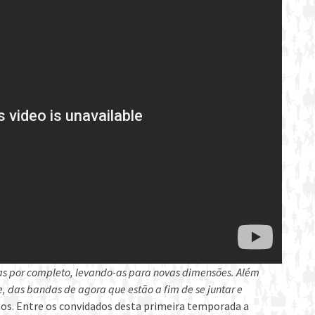
cas por completo, levando-as para novas dimensões. Além
 das bandas de agora que estão a fim de se juntar e
amos. Entre os convidados desta primeira temporada a