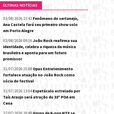
ÚLTIMAS NOTÍCIAS
03/08/2026 21:42
Fenômeno do sertanejo,
Ana Castela fará seu primeiro show solo
em Porto Alegre
02/08/2026 09:16
João Rock reafirma sua
identidade, celebra a riqueza da música
brasileira e aponta para um futuro
promissor
31/07/2026 15:08
Opus Entretenimento
fortalece atuação no João Rock como
sócia do festival
31/07/2026 13:04
Espetáculo estrelado por
Taís Araujo será atração do 33º POA em
Cena
27/07/2026 20:48
Grupo de K-pop NTX se