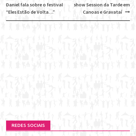
Post
Daniel fala sobre o festival
show Session da Tarde em
navigation
“Eles Estão de Volta…”
Canoas e Gravataí
REDES SOCIAIS