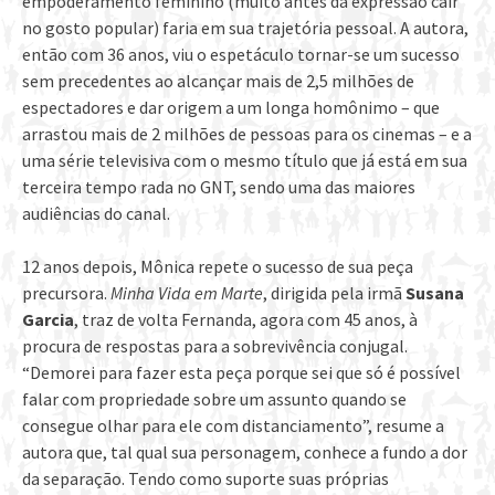
empoderamento feminino (muito antes da expressão cair
no gosto popular) faria em sua trajetória pessoal. A autora,
então com 36 anos, viu o espetáculo tornar-se um sucesso
sem precedentes ao alcançar mais de 2,5 milhões de
espectadores e dar origem a um longa homônimo – que
arrastou mais de 2 milhões de pessoas para os cinemas – e a
uma série televisiva com o mesmo título que já está em sua
terceira tempo rada no GNT, sendo uma das maiores
audiências do canal.
12 anos depois, Mônica repete o sucesso de sua peça
precursora.
Minha Vida em Marte
, dirigida pela irmã
Susana
Garcia
, traz de volta Fernanda, agora com 45 anos, à
procura de respostas para a sobrevivência conjugal.
“Demorei para fazer esta peça porque sei que só é possível
falar com propriedade sobre um assunto quando se
consegue olhar para ele com distanciamento”, resume a
autora que, tal qual sua personagem, conhece a fundo a dor
da separação. Tendo como suporte suas próprias