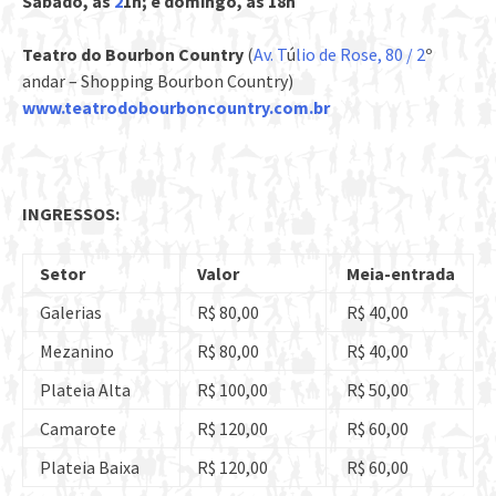
Sábado, às
2
1h; e domingo, às 18h
Teatro do Bourbon Country
(
Av. T
ú
lio de Rose, 80 / 2
º
andar – Shopping Bourbon Country)
www.teatrodobourboncountry.
com.br
INGRESSOS:
Setor
Valor
Meia-entrada
Galerias
R$ 80,00
R$ 40,00
Mezanino
R$ 80,00
R$ 40,00
Plateia Alta
R$ 100,00
R$ 50,00
Camarote
R$ 120,00
R$ 60,00
Plateia Baixa
R$ 120,00
R$ 60,00