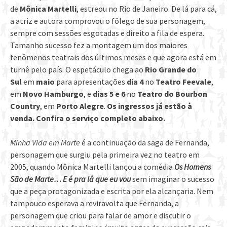
de
Mônica Martelli
, estreou no Rio de Janeiro. De lá para cá,
a atriz e autora comprovou o fôlego de sua personagem,
sempre com sessões esgotadas e direito a fila de espera.
Tamanho sucesso fez a montagem um dos maiores
fenômenos teatrais dos últimos meses e que agora está em
turnê pelo país. O espetáculo chega ao
Rio Grande do
Sul
em
maio
para apresentações
dia 4
no
Teatro Feevale
,
em
Novo Hamburgo
, e
dias 5 e 6
no
Teatro do Bourbon
Country
, em
Porto Alegre
.
Os ingressos já estão à
venda. Confira o serviço completo abaixo.
Minha Vida em Marte
é a continuação da saga de Fernanda,
personagem que surgiu pela primeira vez no teatro em
2005, quando Mônica Martelli lançou a comédia
Os Homens
São de Marte… E é pra lá que eu vou
sem imaginar o sucesso
que a peça protagonizada e escrita por ela alcançaria. Nem
tampouco esperava a reviravolta que Fernanda, a
personagem que criou para falar de amor e discutir o