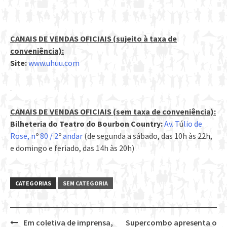
CANAIS DE VENDAS OFICIAIS (sujeito à taxa de
conveniência):
Site:
www.uhuu.com
CANAIS DE VENDAS OFICIAIS (sem taxa de conveniência):
Bilheteria do Teatro do Bourbon Country:
Av. T
ú
lio de
Rose, n
º
80 / 2
º
andar
(de segunda a sábado, das 10h às 22h,
e domingo e feriado, das 14h às 20h)
CATEGORIAS
SEM CATEGORIA
Em coletiva de imprensa,
Supercombo apresenta o