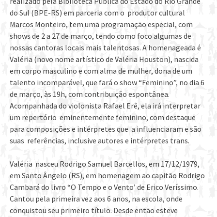
realizado pela Biblioteca Pública do Estado do Rio Grande
do Sul (BPE-RS) em parceria com o produtor cultural
Marcos Monteiro, tem uma programação especial, com
shows de 2 a 27 de março, tendo como foco algumas de
nossas cantoras locais mais talentosas. A homenageada é
Valéria (novo nome artístico de Valéria Houston), nascida
em corpo masculino e com alma de mulher, dona de um
talento incomparável, que fará o show “Feminino”, no dia 6
de março, às 19h, com contribuição espontânea.
Acompanhada do violonista Rafael Erê, ela irá interpretar
um repertório eminentemente feminino, com destaque
para composições e intérpretes que a influenciaram e são
suas referências, inclusive autores e intérpretes trans.
Valéria nasceu Rodrigo Samuel Barcellos, em 17/12/1979,
em Santo Ângelo (RS), em homenagem ao capitão Rodrigo
Cambará do livro “O Tempo e o Vento’ de Erico Veríssimo.
Cantou pela primeira vez aos 6 anos, na escola, onde
conquistou seu primeiro título. Desde então esteve