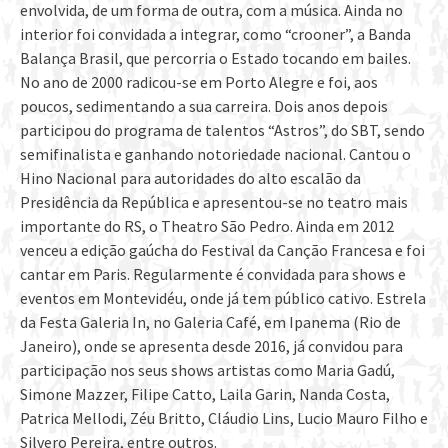
envolvida, de um forma de outra, com a música. Ainda no
interior foi convidada a integrar, como “crooner”, a Banda
Balança Brasil, que percorria o Estado tocando em bailes.
No ano de 2000 radicou-se em Porto Alegre e foi, aos
poucos, sedimentando a sua carreira. Dois anos depois
participou do programa de talentos “Astros”, do SBT, sendo
semifinalista e ganhando notoriedade nacional. Cantou o
Hino Nacional para autoridades do alto escalão da
Presidência da República e apresentou-se no teatro mais
importante do RS, o Theatro São Pedro. Ainda em 2012
venceu a edição gaúcha do Festival da Canção Francesa e foi
cantar em Paris. Regularmente é convidada para shows e
eventos em Montevidéu, onde já tem público cativo. Estrela
da Festa Galeria In, no Galeria Café, em Ipanema (Rio de
Janeiro), onde se apresenta desde 2016, já convidou para
participação nos seus shows artistas como Maria Gadú,
Simone Mazzer, Filipe Catto, Laila Garin, Nanda Costa,
Patrica Mellodi, Zéu Britto, Cláudio Lins, Lucio Mauro Filho e
Silvero Pereira, entre outros.