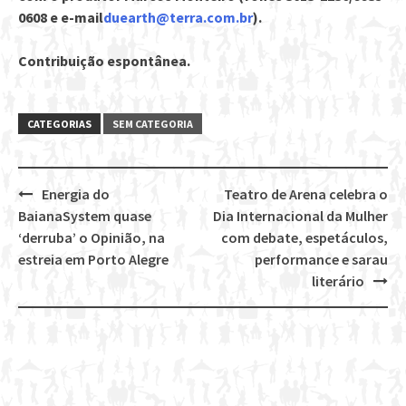
0608 e e-mail
duearth@terra.com.br
).
Contribuição espontânea.
CATEGORIAS
SEM CATEGORIA
Energia do
Teatro de Arena celebra o
Post
BaianaSystem quase
Dia Internacional da Mulher
navigation
‘derruba’ o Opinião, na
com debate, espetáculos,
estreia em Porto Alegre
performance e sarau
literário