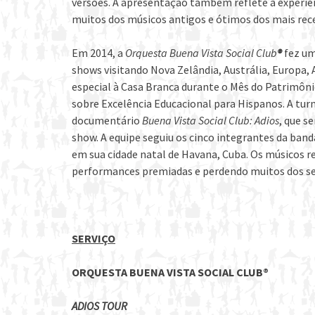
versões. A apresentação também reflete a experiê
muitos dos músicos antigos ​​e ótimos dos mais rec
Em 2014, a
Orquesta Buena Vista Social Club
®
fez um
shows visitando Nova Zelândia, Austrália, Europa,
especial à Casa Branca durante o Mês do Patrimônio
sobre Excelência Educacional para Hispanos. A tur
documentário
Buena Vista Social Club: Adios
, que s
show. A equipe seguiu os cinco integrantes da ban
em sua cidade natal de Havana, Cuba. Os músicos r
performances premiadas e perdendo muitos dos s
SERVIÇO
ORQUESTA BUENA VISTA SOCIAL CLUB
®
ADIOS TOUR