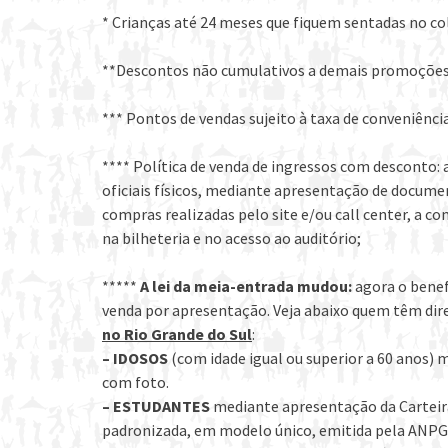
* Crianças até 24 meses que fiquem sentadas no c
**Descontos não cumulativos a demais promoções 
*** Pontos de vendas sujeito à taxa de conveniênci
**** Política de venda de ingressos com desconto: 
oficiais físicos, mediante apresentação de docum
compras realizadas pelo site e/ou call center, a co
na bilheteria e no acesso ao auditório;
*****
A lei da meia-entrada mudou:
agora o benef
venda por apresentação. Veja abaixo quem têm dir
no Rio Grande do Sul
:
– IDOSOS
(com idade igual ou superior a 60 anos)
com foto.
– ESTUDANTES
mediante apresentação da Carteira
padronizada, em modelo único, emitida pela ANPG, 