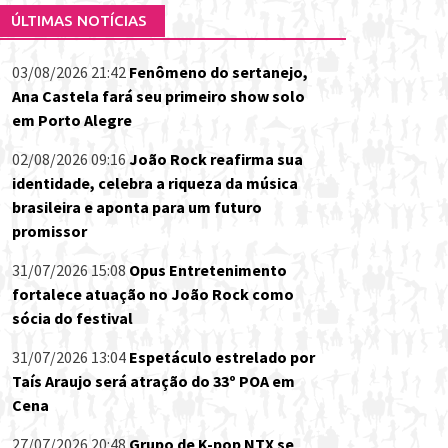
ÚLTIMAS NOTÍCIAS
03/08/2026 21:42
Fenômeno do sertanejo,
Ana Castela fará seu primeiro show solo
em Porto Alegre
02/08/2026 09:16
João Rock reafirma sua
identidade, celebra a riqueza da música
brasileira e aponta para um futuro
promissor
31/07/2026 15:08
Opus Entretenimento
fortalece atuação no João Rock como
sócia do festival
31/07/2026 13:04
Espetáculo estrelado por
Taís Araujo será atração do 33º POA em
Cena
27/07/2026 20:48
Grupo de K-pop NTX se