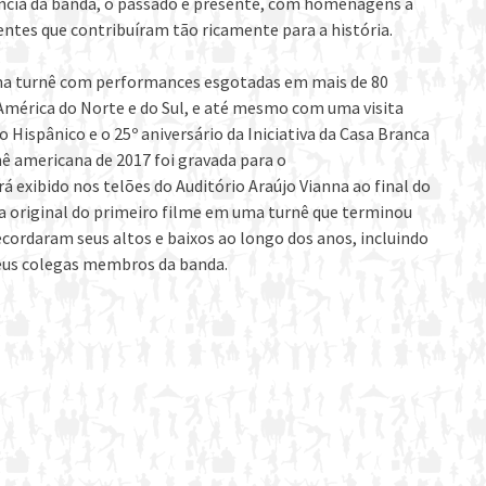
ncia da banda, o passado e presente, com homenagens a
entes que contribuíram tão ricamente para a história.
a turnê com performances esgotadas em mais de 80
 América do Norte e do Sul, e até mesmo com uma visita
 Hispânico e o 25º aniversário da Iniciativa da Casa Branca
nê americana de 2017 foi gravada para o
erá exibido nos telões do Auditório Araújo Vianna ao final do
da original do primeiro filme em uma turnê que terminou
ecordaram seus altos e baixos ao longo dos anos, incluindo
eus colegas membros da banda.