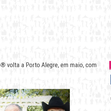
b® volta a Porto Alegre, em maio, com
P
p