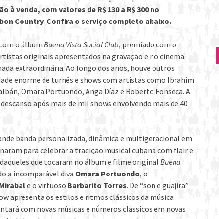
ão à venda, com valores de R$ 130 a R$ 300 no
rbon Country. Confira o serviço completo abaixo.
7 com o álbum
Buena Vista Social Club
, premiado com o
rtistas originais apresentados na gravação e no cinema.
nada extraordinária. Ao longo dos anos, houve outros
ade enorme de turnês e shows com artistas como Ibrahim
albán, Omara Portuondo, Anga Díaz e Roberto Fonseca. A
 descanso após mais de mil shows envolvendo mais de 40
rande banda personalizada, dinâmica e multigeracional em
inaram para celebrar a tradição musical cubana com flair e
daqueles que tocaram no álbum e filme original
Buena
ndo a incomparável diva
Omara Portuondo
, o
 Mirabal
e o virtuoso
Barbarito Torres
. De “son e guajira”
ow apresenta os estilos e ritmos clássicos da música
ntará com novas músicas e números clássicos em novas