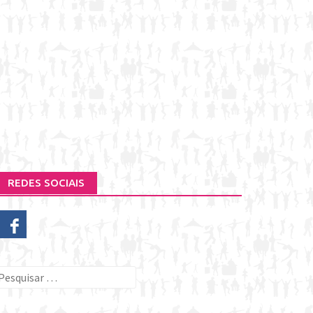
REDES SOCIAIS
esquisar
or: