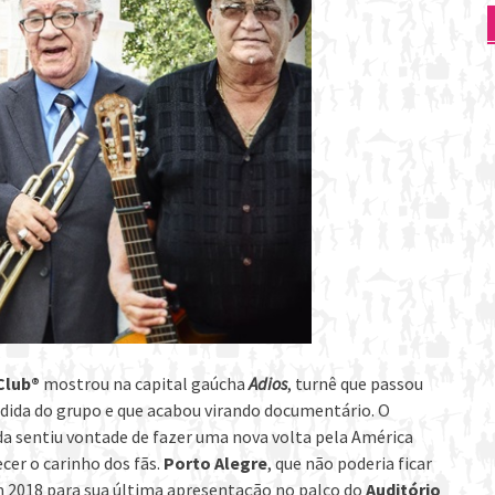
Club
®
mostrou na capital gaúcha
Adios
, turnê que passou
dida do grupo e que acabou virando documentário. O
nda sentiu vontade de fazer uma nova volta pela América
cer o carinho dos fãs.
Porto Alegre
, que não poderia ficar
m 2018 para sua última apresentação no palco do
Auditório