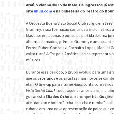
Araújo Vianna
dia
15 de maio
.
Os ingressos já est
site
uhuu.com
e na bilheteria do Teatro do Bou
A Orquesta Buena Vista Social Club surgiu em 199
Grammy, e sua formação continua a incluir vários a
Mas esse era apenas o ponto de partida de uma jor
álbuns aclamados, prêmios Grammy e uma quantid
Ferrer, Ruben Gonzalez, Cachaíto Lopez, Manuel G
volta turnê
Adios
pela América Latina representa o
músicos.
Durante esse período, o grupo evoluiu para uma g
que os veteranos e os artistas mais novos se comb
élan. O line-up para a turnê
Adios
conta com vários 
Vista Social Club
®
todos aqueles anos atrás, inclui
guitarrista
Eliades Ochoa
, o trompetista
Guajiro
até “danzon e bolero”, “cha-cha-cha e rumba”, o sh
cubana em uma nova apresentação de palco que co