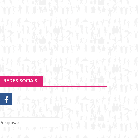
REDES SOCIAIS
esquisar
or: