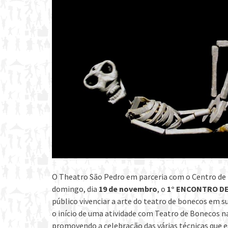
O Theatro São Pedro em parceria com o Centro de 
domingo, dia
19 de novembro
, o
1° ENCONTRO D
público vivenciar a arte do teatro de bonecos em 
o início de uma atividade com Teatro de Bonecos n
promovendo a celebração das várias técnicas que e