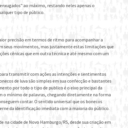
“enxugados” ao máximo, restando neles apenas o
ualquer tipo de público.
aior precisão em termos de ritmo para acompanhar a
em seus movimentos, mas justamente estas limitações que
uções cênicas que em outra técnica e até mesmo com um
para transmitir com ações as intenções e sentimentos
bonecos de luva são simples em sua confecção e bastantes
to por todo o tipo de publico é o eixo principal da
 o mínimo de palavras, chegando diretamente na forma
onseguem contar. O sentido universal que os bonecos
rne da identificação imediata com a maioria do público.
na cidade de Novo Hamburgo/RS, desde sua criação em