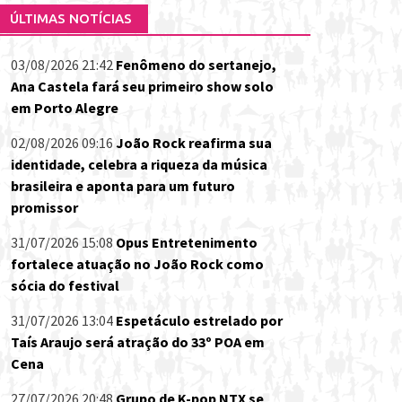
ÚLTIMAS NOTÍCIAS
03/08/2026 21:42
Fenômeno do sertanejo,
Ana Castela fará seu primeiro show solo
em Porto Alegre
02/08/2026 09:16
João Rock reafirma sua
identidade, celebra a riqueza da música
brasileira e aponta para um futuro
promissor
31/07/2026 15:08
Opus Entretenimento
fortalece atuação no João Rock como
sócia do festival
31/07/2026 13:04
Espetáculo estrelado por
Taís Araujo será atração do 33º POA em
Cena
27/07/2026 20:48
Grupo de K-pop NTX se