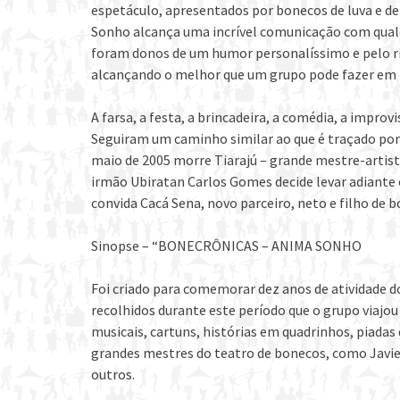
espetáculo, apresentados por bonecos de luva e d
Sonho alcança uma incrível comunicação com qualq
foram donos de um humor personalíssimo e pelo r
alcançando o melhor que um grupo pode fazer em te
A farsa, a festa, a brincadeira, a comédia, a impr
Seguiram um caminho similar ao que é traçado por
maio de 2005 morre Tiarajú – grande mestre-artista
irmão Ubiratan Carlos Gomes decide levar adiante 
convida Cacá Sena, novo parceiro, neto e filho de 
Sinopse – “BONECRÔNICAS – ANIMA SONHO
Foi criado para comemorar dez anos de atividade 
recolhidos durante este período que o grupo viajo
musicais, cartuns, histórias em quadrinhos, piada
grandes mestres do teatro de bonecos, como Javier 
outros.