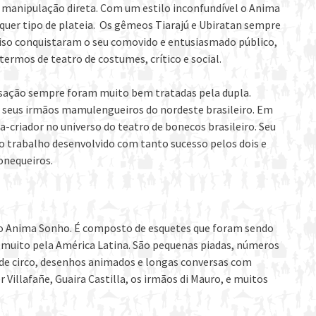
e manipulação direta. Com um estilo inconfundível o Anima
uer tipo de plateia. Os gêmeos Tiarajú e Ubiratan sempre
iso conquistaram o seu comovido e entusiasmado público,
rmos de teatro de costumes, crítico e social.
ovisação sempre foram muito bem tratadas pela dupla.
 seus irmãos mamulengueiros do nordeste brasileiro. Em
-criador no universo do teatro de bonecos brasileiro. Seu
o trabalho desenvolvido com tanto sucesso pelos dois e
bonequeiros.
do Anima Sonho. É composto de esquetes que foram sendo
u muito pela América Latina. São pequenas piadas, números
s de circo, desenhos animados e longas conversas com
Villafañe, Guaira Castilla, os irmãos di Mauro, e muitos