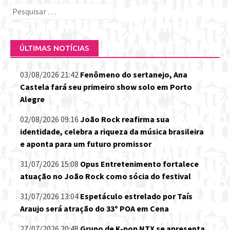
Pesquisar
por:
ÚLTIMAS NOTÍCIAS
03/08/2026 21:42
Fenômeno do sertanejo, Ana
Castela fará seu primeiro show solo em Porto
Alegre
02/08/2026 09:16
João Rock reafirma sua
identidade, celebra a riqueza da música brasileira
e aponta para um futuro promissor
31/07/2026 15:08
Opus Entretenimento fortalece
atuação no João Rock como sócia do festival
31/07/2026 13:04
Espetáculo estrelado por Taís
Araujo será atração do 33º POA em Cena
27/07/2026 20:48
Grupo de K-pop NTX se apresenta