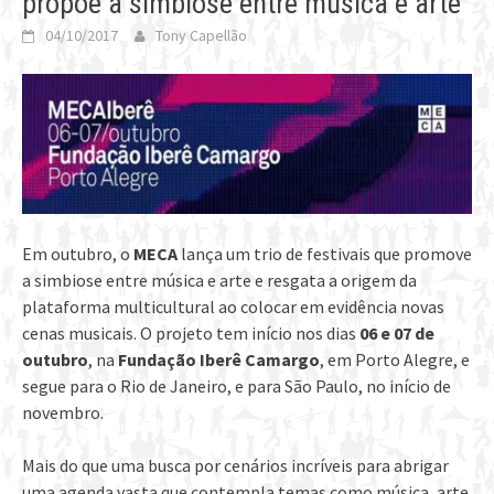
propõe a simbiose entre música e arte
04/10/2017
Tony Capellão
Em outubro, o
MECA
lança um trio de festivais que promove
a simbiose entre música e arte e resgata a origem da
plataforma multicultural ao colocar em evidência novas
cenas musicais. O projeto tem início nos dias
06 e 07 de
outubro
, na
Fundação Iberê Camargo
, em Porto Alegre, e
segue para o Rio de Janeiro, e para São Paulo, no início de
novembro.
Mais do que uma busca por cenários incríveis para abrigar
uma agenda vasta que contempla temas como música, arte