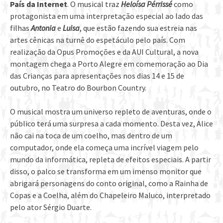
País da Internet
. O musical traz
Heloísa Pérrissé
como
protagonista em uma interpretação especial ao lado das
filhas
Antonia
e
Luisa
, que estão fazendo sua estreia nas
artes cênicas na turnê do espetáculo pelo país. Com
realização da Opus Promoções e da AUI Cultural, a nova
montagem chega a Porto Alegre em comemoração ao Dia
das Crianças para apresentações nos dias 14 e 15 de
outubro, no Teatro do Bourbon Country.
O musical mostra um universo repleto de aventuras, onde o
público terá uma surpresa a cada momento. Desta vez, Alice
não cai na toca de um coelho, mas dentro de um
computador, onde ela começa uma incrível viagem pelo
mundo da informática, repleta de efeitos especiais. A partir
disso, o palco se transforma em um imenso monitor que
abrigará personagens do conto original, como a Rainha de
Copas e a Coelha, além do Chapeleiro Maluco, interpretado
pelo ator Sérgio Duarte.