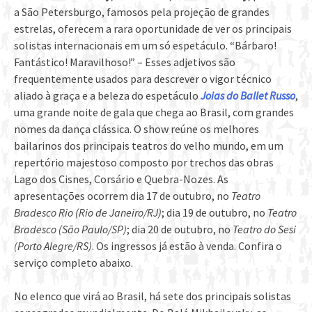
a São Petersburgo, famosos pela projeção de grandes
estrelas, oferecem a rara oportunidade de ver os principais
solistas internacionais em um só espetáculo. “Bárbaro!
Fantástico! Maravilhoso!” – Esses adjetivos são
frequentemente usados para descrever o vigor técnico
aliado à graça e a beleza do espetáculo
Joias do Ballet Russo
,
uma grande noite de gala que chega ao Brasil, com grandes
nomes da dança clássica. O show reúne os melhores
bailarinos dos principais teatros do velho mundo, em um
repertório majestoso composto por trechos das obras
Lago dos Cisnes, Corsário e Quebra-Nozes. As
apresentações ocorrem dia 17 de outubro, no
Teatro
Bradesco Rio (Rio de Janeiro/RJ)
; dia 19 de outubro, no
Teatro
Bradesco (São Paulo/SP)
; dia 20 de outubro, no
Teatro do Sesi
(Porto Alegre/RS)
. Os ingressos já estão à venda. Confira o
serviço completo abaixo.
No elenco que virá ao Brasil, há sete dos principais solistas