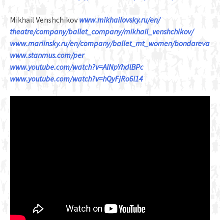
Mikhail Venshchikov
www.mikhailovsky.ru/en/
theatre/company/
ballet_company/
mikhail_venshchikov/
www.mariinsky.ru/en/
company/ballet_mt_women/
bondareva
www.stanmus.com/per
www.youtube.com/
watch?v=AlNpYhdlBPc
www.youtube.com/
watch?v=hQyFjRo6l14