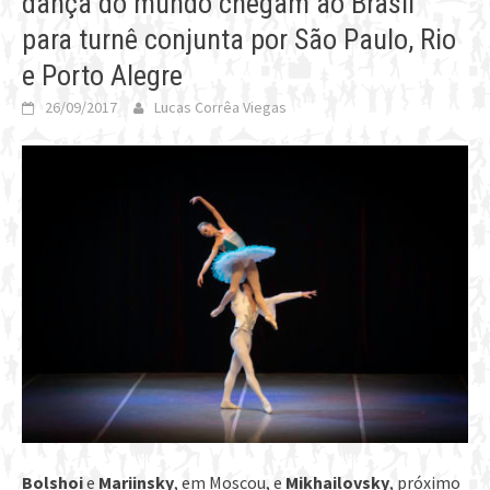
dança do mundo chegam ao Brasil
para turnê conjunta por São Paulo, Rio
e Porto Alegre
26/09/2017
Lucas Corrêa Viegas
Bolshoi
e
Mariinsky
, em Moscou, e
Mikhailovsky
, próximo