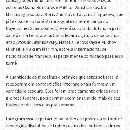
consagrados mundialmente. Do Balé Mikhailovsky, as
estrelas Oxana Bondarev e Mikhail Venshchikov. Do
Mariinsky, o solista Boris Zhurilov e Tatyana Tiliguzova, que
já fez parte do Balé Mariinsky, atualmente dança no
Bayerisches Staatsballett, e será solista do Bolshoi a partir
da próxima temporada. Completam o grupo os bailarinos
absolutos do Stanislavsky, Natalia Ledovskaya e Pukhov
Mikhail, e Maksim Marinin, estrela internacional de
nacionalidade francesa, especialmente convidado para essa
turnê.
A quantidade de medalhas e prêmios que estes solistas já
receberam em competições internacionais formam um
verdadeiro tesouro. Eles foram praticamente criados nos
grandes teatros, pois permanecem ensaiando mais de dez
horas por dia, seis dias por semana.
Integram esse espetáculo bailarinos dispostos a enfrentar
uma rígida disciplina de treinos e ensaios, pois só assim as