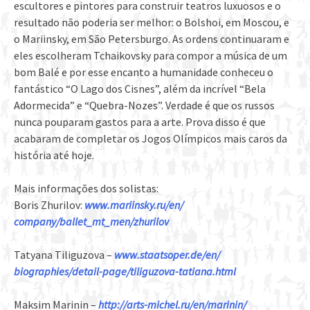
escultores e pintores para construir teatros luxuosos e o
resultado não poderia ser melhor: o Bolshoi, em Moscou, e
o Mariinsky, em São Petersburgo. As ordens continuaram e
eles escolheram Tchaikovsky para compor a música de um
bom Balé e por esse encanto a humanidade conheceu o
fantástico “O Lago dos Cisnes”, além da incrível “Bela
Adormecida” e “Quebra-Nozes”. Verdade é que os russos
nunca pouparam gastos para a arte. Prova disso é que
acabaram de completar os Jogos Olímpicos mais caros da
história até hoje.
Mais informações dos solistas:
Boris Zhurilov:
www.mariinsky.ru/en/
company/ballet_mt_men/
zhurilov
Tatyana Tiliguzova –
www.staatsoper.de/en/
biographies/detail-page/
tiliguzova-tatiana.html
Maksim Marinin –
http://arts-michel.ru/en/
marinin/