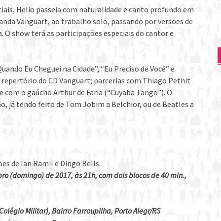
iais, Helio passeia com naturalidade e canto profundo em
nda Vanguart, ao trabalho solo, passando por versões de
a. O show terá as participações especiais do cantor e
uando Eu Cheguei na Cidade”, “Eu Preciso de Você” e
o repertório do CD Vanguart; parcerias com Thiago Pethit
); e com o gaúcho Arthur de Faria (“Cuyaba Tango”). O
já tendo feito de Tom Jobim a Belchior, ou de Beatles a
ões de Ian Ramil e Dingo Bells.
ro (domingo) de 2017, às 21h, com dois blocos de 40 min.,
Colégio MiIitar), Bairro Farroupilha, Porto Alegr/RS