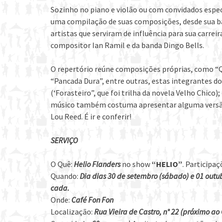
Sozinho no piano e violão ou com convidados espec
uma compilação de suas composições, desde sua ba
artistas que serviram de influência para sua carreir
compositor Ian Ramil e da banda Dingo Bells.
O repertório reúne composições próprias, como “Q
“Pancada Dura”, entre outras, estas integrantes d
(‘Forasteiro”, que foi trilha da novela Velho Chico
músico também costuma apresentar alguma versão, 
Lou Reed. É ir e conferir!
SERVIÇO
O Quê:
Helio Flanders
no show
“HELIO”
. Participaç
Quando:
Dia dias 30 de setembro (sábado) e 01 outub
cada.
Onde:
Café Fon Fon
Localização:
Rua Vieira de Castro, n° 22 (próximo ao 