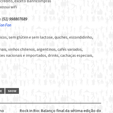
e crédito, exceto Banricompras
ossui wifi
e
(51) 998807689
Fon Fon
icos, sem glúten e sem lactose, quiches, escondidinho,
ais, vinhos chilenos, argentinos, cafés variados,
ies nacionais e importados, drinks, cachaças especiais,
RE
SHOW
nho
Rock in Rio: Balanço final da sétima edição do