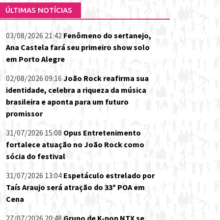
ÚLTIMAS NOTÍCIAS
03/08/2026 21:42
Fenômeno do sertanejo,
Ana Castela fará seu primeiro show solo
em Porto Alegre
02/08/2026 09:16
João Rock reafirma sua
identidade, celebra a riqueza da música
brasileira e aponta para um futuro
promissor
31/07/2026 15:08
Opus Entretenimento
fortalece atuação no João Rock como
sócia do festival
31/07/2026 13:04
Espetáculo estrelado por
Taís Araujo será atração do 33º POA em
Cena
27/07/2026 20:48
Grupo de K-pop NTX se