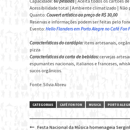
Capacidade:
60 pessoas
| Aceita todos os cartões d
Acessibilidade total | Ambiente climatizado | Não p
Quanto:
Couvert artístico ao preço de R$ 30,00
Reservas e informações podem ser feitas pelo fon
Evento:
Helio Flanders em Porto Alegre no Café Fon 
Características do cardápio:
itens artesanais, orgân
pizza
Características da carta de bebidas:
cervejas artesan
espumantes nacionais, italianos e franceses, whisk
sucos orgânicos.
Fonte: Silvia Abreu
CATEGORIAS
CAFÉ FON FON
MUSICA
PORTO ALEG
Festa Nacional da Música homenageia Sergi