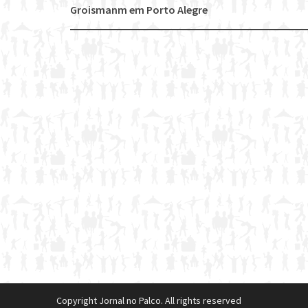
Post
Groismanm em Porto Alegre
navigation
Copyright Jornal no Palco. All rights reserved