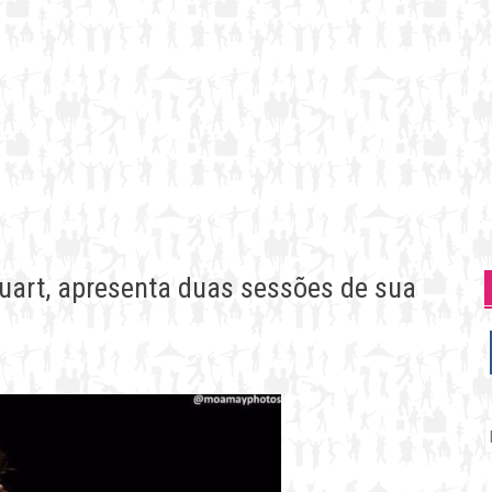
guart, apresenta duas sessões de sua
P
p