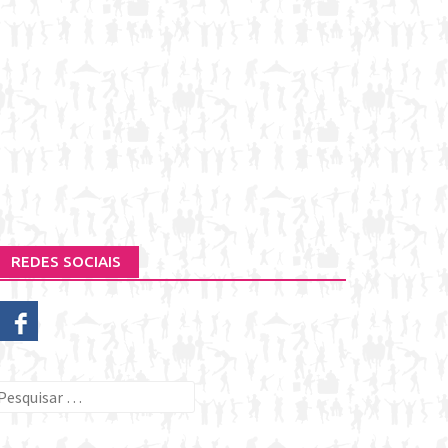
REDES SOCIAIS
esquisar
or: