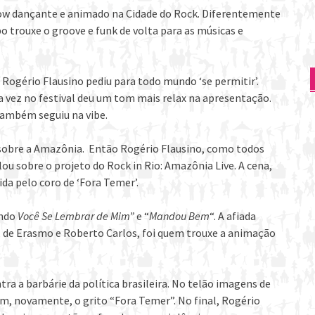
show dançante e animado na Cidade do Rock. Diferentemente
 trouxe o groove e funk de volta para as músicas e
, Rogério Flausino pediu para todo mundo ‘se permitir’.
a vez no festival deu um tom mais relax na apresentação.
também seguiu na vibe.
o sobre a Amazônia. Então Rogério Flausino, como todos
alou sobre o projeto do Rock in Rio: Amazônia Live. A cena,
uida pelo coro de ‘Fora Temer’.
ndo
Você Se Lembrar de Mim”
e “
Mandou Bem
“. A afiada
, de Erasmo e Roberto Carlos, foi quem trouxe a animação
tra a barbárie da política brasileira. No telão imagens de
m, novamente, o grito “Fora Temer”. No final, Rogério