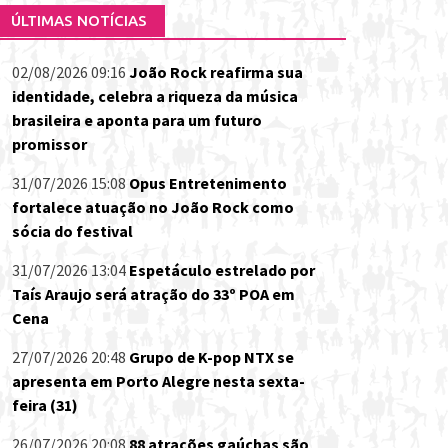
ÚLTIMAS NOTÍCIAS
02/08/2026 09:16
João Rock reafirma sua
identidade, celebra a riqueza da música
brasileira e aponta para um futuro
promissor
31/07/2026 15:08
Opus Entretenimento
fortalece atuação no João Rock como
sócia do festival
31/07/2026 13:04
Espetáculo estrelado por
Taís Araujo será atração do 33º POA em
Cena
27/07/2026 20:48
Grupo de K-pop NTX se
apresenta em Porto Alegre nesta sexta-
feira (31)
26/07/2026 20:08
88 atrações gaúchas são