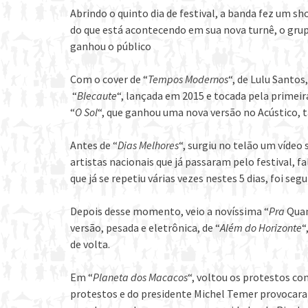
Abrindo o quinto dia de festival, a banda fez um 
do que está acontecendo em sua nova turnê, o grupo
ganhou o público
Com o cover de “
Tempos Modernos
“, de Lulu Santos
“
Blecaute
“, lançada em 2015 e tocada pela primeir
“
O Sol
“, que ganhou uma nova versão no Acústico, 
Antes de “
Dias Melhores
“, surgiu no telão um víde
artistas nacionais que já passaram pelo festival, f
que já se repetiu várias vezes nestes 5 dias, foi seg
Depois desse momento, veio a novíssima “
Pra
Qua
versão, pesada e eletrônica, de “
Além do Horizonte
“
de volta.
Em “
Planeta dos Macacos
“, voltou os protestos con
protestos e do presidente Michel Temer provocara