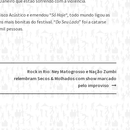
aneiro que estão sofrendo com a violência.
isco Acústico e emendou “
Só Hoje
“, todo mundo ligou as
 mais bonitas do festival. “
Do Seu Lado
” foi a catarse
mil pessoas.
Rock in Rio: Ney Matogrosso e Nação Zumbi
relembram Secos & Molhados com show marcado
pelo improviso