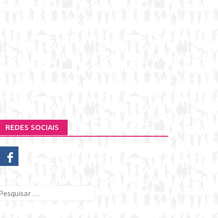
REDES SOCIAIS
esquisar
or: