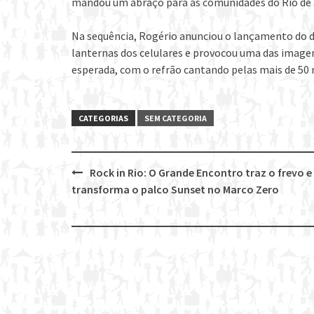
mandou um abraço para as comunidades do Rio de J
Na sequência, Rogério anunciou o lançamento do d
lanternas dos celulares e provocou uma das imagens
esperada, com o refrão cantando pelas mais de 50 
CATEGORIAS
SEM CATEGORIA
Rock in Rio: O Grande Encontro traz o frevo e
Post
transforma o palco Sunset no Marco Zero
navigation