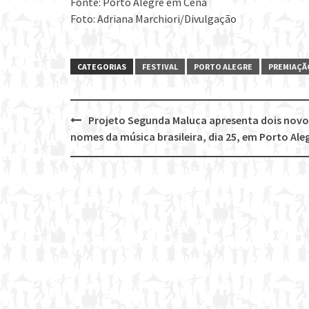
Fonte: Porto Alegre em Cena
Foto: Adriana Marchiori/Divulgação
CATEGORIAS
FESTIVAL
PORTO ALEGRE
PREMIAÇÃ
Projeto Segunda Maluca apresenta dois novo
Post
nomes da música brasileira, dia 25, em Porto Ale
navigation