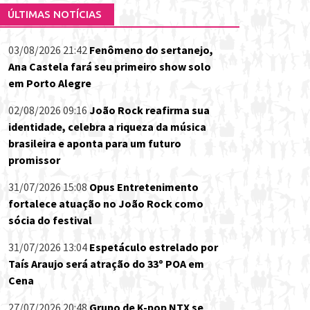
ÚLTIMAS NOTÍCIAS
03/08/2026 21:42
Fenômeno do sertanejo,
Ana Castela fará seu primeiro show solo
em Porto Alegre
02/08/2026 09:16
João Rock reafirma sua
identidade, celebra a riqueza da música
brasileira e aponta para um futuro
promissor
31/07/2026 15:08
Opus Entretenimento
fortalece atuação no João Rock como
sócia do festival
31/07/2026 13:04
Espetáculo estrelado por
Taís Araujo será atração do 33º POA em
Cena
27/07/2026 20:48
Grupo de K-pop NTX se