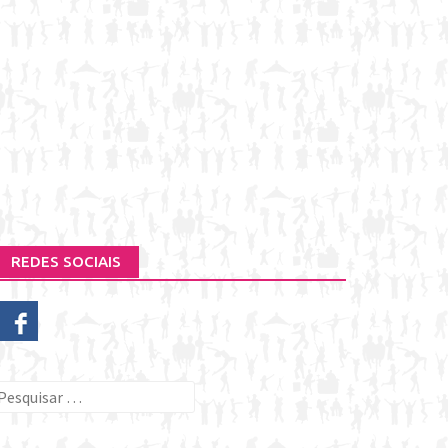
REDES SOCIAIS
esquisar
or: