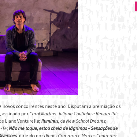
z novos concorrentes neste ano. Disputam a premiação os
, assinado por
Carol Martins, Juliana Coutinho e Renata Ibis
;
 de Liane Venturella;
Iluminus
, da
New School Dreams
;
e-Te
;
Não me toque, estou cheia de lágrimas – Sensações de
iversões
, dirigido por
Diones Camargo e Marcos Contreras
;