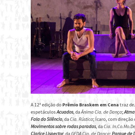
A 12ª edição do
Prêmio Braskem em Cena
traz de
espetáculos
Acuados
, da
Ânima Cia. de Dança
;
Atma
Fala do Silêncio
, da
Cia. Rústica
; Ícaro, com direção
Movimentos sobre rodas paradas
, da
Cia. In.Co.Mo.D
Clarice Lispector
, da
GEDA Cia. de Dança
;
Parque de D