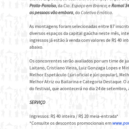
Prata-Paraíso
, da
Cia. Espaço em Branco
; e
Ramal 34
as pessoas vão embora
, do
Coletivo Errática
.
As montagens foram selecionadas entre 87 inscrito
diversos espaços da capital gaúcha neste mês, in
ingressos já estão à venda com valores de R$ 40 in
abaixo.
Os concorrentes serão avaliados por um time de ju
Laitano, Cristiano Vieira, Luiz Gonzaga Lopes e Mi
Melhor Espetáculo (júri oficial e júri popular), Me
Melhor Atriz ou Bailarina e Categoria Destaque. O
do festival, que acontecerá no dia 24 de setembro, 
SERVIÇO
Ingressos: R$ 40 inteira / R$ 20 meia-entrada*
*Consulte os descontos promocionais em
www.por