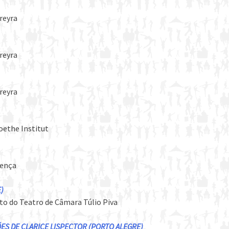
oreyra
oreyra
oreyra
Goethe Institut
cença
)
to do Teatro de Câmara Túlio Piva
ES DE CLARICE LISPECTOR (PORTO ALEGRE)