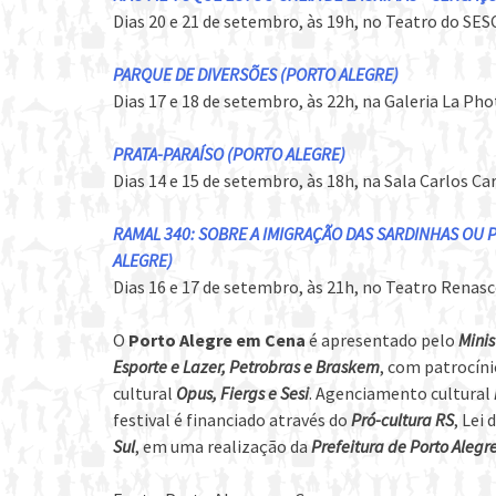
Dias 20 e 21 de setembro, às 19h, no Teatro do SES
PARQUE DE DIVERSÕES (PORTO ALEGRE)
Dias 17 e 18 de setembro, às 22h, na Galeria La Ph
PRATA-PARAÍSO (PORTO ALEGRE)
Dias 14 e 15 de setembro, às 18h, na Sala Carlos Ca
RAMAL 340: SOBRE A IMIGRAÇÃO DAS SARDINHAS OU
ALEGRE)
Dias 16 e 17 de setembro, às 21h, no Teatro Renas
O
Porto Alegre em Cena
é apresentado pelo
Minis
Esporte e Lazer, Petrobras e Braskem
, com patrocín
cultural
Opus, Fiergs e Sesi
. Agenciamento cultural
festival é financiado através do
Pró-cultura RS
, Lei
Sul
, em uma realização da
Prefeitura de Porto Alegr