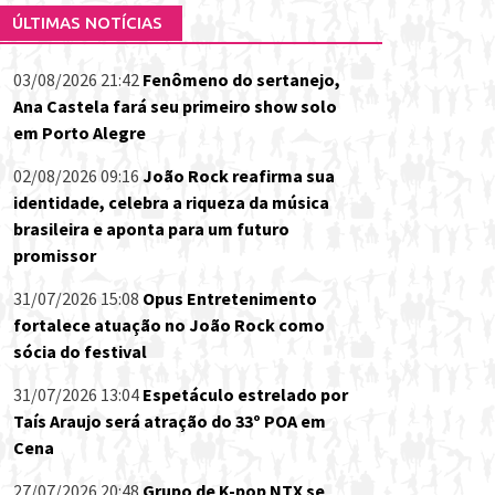
ÚLTIMAS NOTÍCIAS
03/08/2026 21:42
Fenômeno do sertanejo,
Ana Castela fará seu primeiro show solo
em Porto Alegre
02/08/2026 09:16
João Rock reafirma sua
identidade, celebra a riqueza da música
brasileira e aponta para um futuro
promissor
31/07/2026 15:08
Opus Entretenimento
fortalece atuação no João Rock como
sócia do festival
31/07/2026 13:04
Espetáculo estrelado por
Taís Araujo será atração do 33º POA em
Cena
27/07/2026 20:48
Grupo de K-pop NTX se