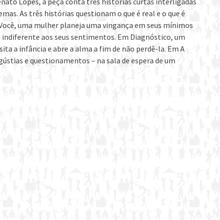
nato Lopes, a peça conta três histórias curtas interligadas
as. As três histórias questionam o que é real e o que é
Você, uma mulher planeja uma vingança em seus mínimos
o indiferente aos seus sentimentos. Em Diagnóstico, um
ta a infância e abre a alma a fim de não perdê-la. Em A
ngústias e questionamentos – na sala de espera de um