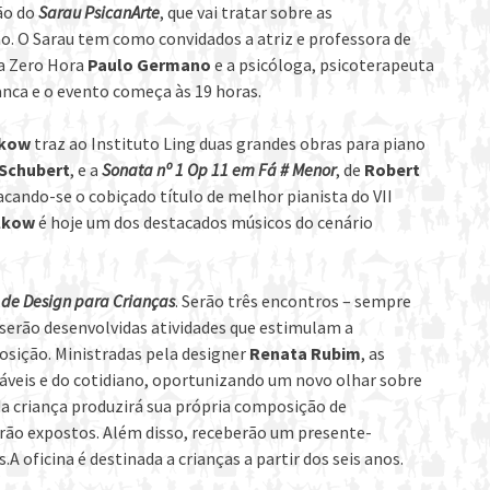
ão do
Sarau PsicanArte
, que vai tratar sobre as
são. O Sarau tem como convidados a atriz e professora de
 da Zero Hora
Paulo Germano
e a psicóloga, psicoterapeuta
ranca e o evento começa às 19 horas.
lkow
traz ao Instituto Ling duas grandes obras para piano
 Schubert
,
e a
Sonata nº 1 Op 11 em Fá # Menor
,
de
Robert
cando-se o cobiçado título de melhor pianista do VII
lkow
é hoje um dos destacados músicos do cenário
 de Design para Crianças
.
Serão três encontros –
sempre
 serão desenvolvidas atividades que estimulam a
sição. Ministradas pela designer
Renata Rubim
, as
cláveis e do cotidiano, oportunizando um novo olhar sobre
da criança produzirá sua própria composição de
erão expostos. Além disso, receberão um presente-
s.
A oficina é destinada a crianças a partir dos seis anos.