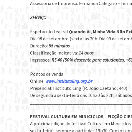
Assessoria de Imprensa: Fernanda Calegaro – fer
SERVIÇO
Espetáculo teatral
Quando Vi, Minha Vida Não Exi
Dia 08 de setembro (sexta) às 20h. Dia 09 de setem
Duração:
55 minutos
Classificação indicativa:
14 anos
Ingressos:
R$ 40 (50% desconto para estudantes, +60 
Pontos de venda
Online:
www.institutoling.org.br
Presencial: Instituto Ling (R. João Caetano, 440)
De segunda a sexta-feira das 10h30 às 22h; sábados
___________________________________________
FESTIVAL CULTURA EM MINICICLOS – FICÇÃO CI
A próxima edição do festival Cultura em Miniciclos 
sexta-feira), sempre a partir das 19h30. Com o tema