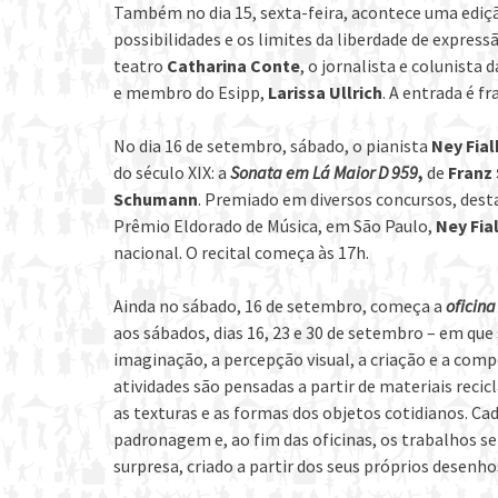
Também no dia 15, sexta-feira, acontece uma ediç
possibilidades e os limites da liberdade de expres
teatro
Catharina Conte
, o jornalista e colunista
e membro do Esipp,
Larissa Ullrich
. A entrada é f
No dia 16 de setembro, sábado, o
pianista
Ney Fia
do século XIX: a
Sonata em Lá Maior D 959
,
de
Franz
Schumann
. Premiado em diversos concursos, desta
Prêmio Eldorado de Música, em São Paulo,
Ney Fia
nacional.
O recital começa às 17h.
Ainda no sábado, 16 de setembro, começa a
oficina
aos sábados, dias 16, 23 e 30 de setembro – em que
imaginação, a percepção visual,
a
criação e
a
compo
atividades são pensadas a partir de materiais reci
as texturas e as formas dos objetos cotidianos. Ca
padronagem e, ao fim das oficinas, os trabalhos s
surpresa, criado a partir dos seus próprios desenho