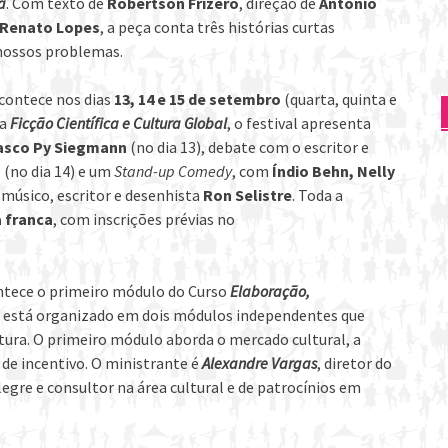
a
. Com texto de
Robertson Frizero
, direção de
Antonio
 Renato Lopes
, a peça conta três histórias curtas
 nossos problemas.
contece nos dias
13, 14 e 15 de setembro
(quarta, quinta e
ma
Ficção Científica e Cultura Global
, o festival apresenta
asco Py Siegmann
(no dia 13), debate com o escritor e
a
(no dia 14) e um
Stand-up Comedy
, com
Índio Behn, Nelly
o músico, escritor e desenhista
Ron Selistre
. Toda a
 franca
, com inscrições prévias no
ntece o
primeiro módulo do Curso
Elaboração,
so está organizado em dois módulos independentes que
tura. O primeiro módulo aborda o mercado cultural, a
 de incentivo. O ministrante é
Alexandre Vargas
, diretor do
legre e consultor na área cultural e de patrocínios em