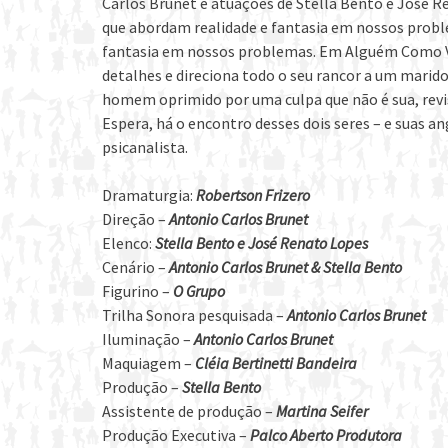
Carlos Brunet e atuações de Stella Bento e José Re
que abordam realidade e fantasia em nossos problem
fantasia em nossos problemas. Em Alguém Como 
detalhes e direciona todo o seu rancor a um marid
homem oprimido por uma culpa que não é sua, revisi
Espera, há o encontro desses dois seres – e suas a
psicanalista.
Dramaturgia:
Robertson Frizero
Direção –
Antonio Carlos Brunet
Elenco:
Stella Bento e José Renato Lopes
Cenário –
Antonio Carlos Brunet & Stella Bento
Figurino –
O Grupo
Trilha Sonora pesquisada –
Antonio Carlos Brunet
Iluminação –
Antonio Carlos Brunet
Maquiagem –
Cléia Bertinetti Bandeira
Produção –
Stella Bento
Assistente de produção –
Martina Seifer
Produção Executiva –
Palco Aberto Produtora