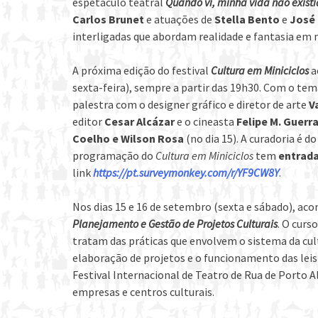
espetáculo teatral
Quando vi, minha vida não existi
Carlos Brunet
e atuações de
Stella Bento
e
José
interligadas que abordam realidade e fantasia em
A próxima edição do festival
Cultura em Miniciclos
a
sexta-feira), sempre a partir das 19h30. Com o te
palestra com o designer gráfico e diretor de arte
V
editor
Cesar Alcázar
e o cineasta
Felipe M. Guerr
Coelho e Wilson Rosa
(no dia 15). A curadoria é d
programação do
Cultura em Miniciclos
tem
entrada
link
https://pt.surveymonkey.com/r/YF9CW8Y
.
Nos dias 15 e 16 de setembro
(sexta e sábado), aco
Planejamento e Gestão de Projetos Culturais
. O cur
tratam das práticas que envolvem o sistema da cul
elaboração de projetos e o funcionamento das leis
Festival Internacional de Teatro de Rua de Porto A
empresas e centros culturais.