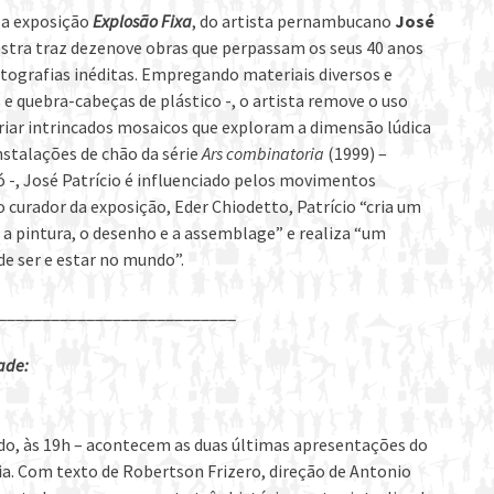
a a exposição
Explosão Fixa
, do artista pernambucano
José
ostra traz dezenove obras que perpassam os seus 40 anos
tografias inéditas. Empregando materiais diversos e
 e quebra-cabeças de plástico -, o artista remove o uso
criar intrincados mosaicos que exploram a dimensão lúdica
nstalações de chão da série
Ars combinatoria
(1999) –
 -, José Patrício é influenciado pelos movimentos
o curador da exposição, Eder Chiodetto, Patrício “cria um
e a pintura, o desenho e a assemblage” e realiza “um
de ser e estar no mundo”.
___________________________
ade:
bado, às 19h – acontecem as duas últimas apresentações do
ia. Com texto de Robertson Frizero, direção de Antonio