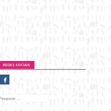
REDES SOCIAIS
esquisar
or: