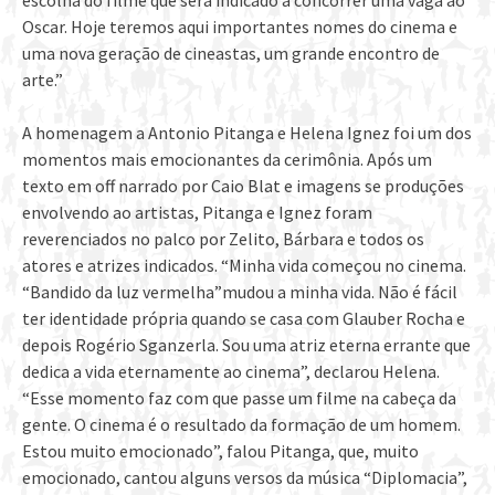
escolha do filme que será indicado a concorrer uma vaga ao
Oscar. Hoje teremos aqui importantes nomes do cinema e
uma nova geração de cineastas, um grande encontro de
arte.”
A homenagem a Antonio Pitanga e Helena Ignez foi um dos
momentos mais emocionantes da cerimônia. Após um
texto em off narrado por Caio Blat e imagens se produções
envolvendo ao artistas, Pitanga e Ignez foram
reverenciados no palco por Zelito, Bárbara e todos os
atores e atrizes indicados. “Minha vida começou no cinema.
“Bandido da luz vermelha”mudou a minha vida. Não é fácil
ter identidade própria quando se casa com Glauber Rocha e
depois Rogério Sganzerla. Sou uma atriz eterna errante que
dedica a vida eternamente ao cinema”, declarou Helena.
“Esse momento faz com que passe um filme na cabeça da
gente. O cinema é o resultado da formação de um homem.
Estou muito emocionado”, falou Pitanga, que, muito
emocionado, cantou alguns versos da música “Diplomacia”,