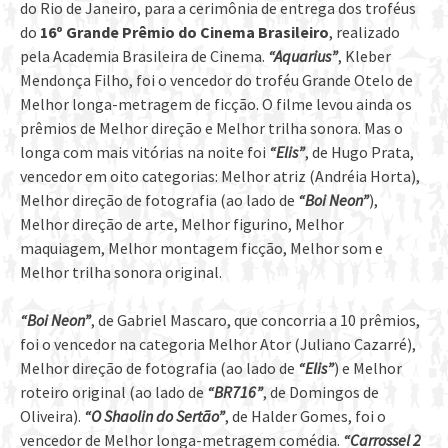
do Rio de Janeiro, para a cerimônia de entrega dos troféus
do
16º Grande Prêmio do Cinema Brasileiro
, realizado
pela Academia Brasileira de Cinema.
“Aquarius”
, Kleber
Mendonça Filho, foi o vencedor do troféu Grande Otelo de
Melhor longa-metragem de ficção. O filme levou ainda os
prêmios de Melhor direção e Melhor trilha sonora. Mas o
longa com mais vitórias na noite foi
“Elis”
, de Hugo Prata,
vencedor em oito categorias: Melhor atriz (Andréia Horta),
Melhor direção de fotografia (ao lado de
“Boi Neon”
),
Melhor direção de arte, Melhor figurino, Melhor
maquiagem, Melhor montagem ficção, Melhor som e
Melhor trilha sonora original.
“Boi Neon”
, de Gabriel Mascaro, que concorria a 10 prêmios,
foi o vencedor na categoria Melhor Ator (Juliano Cazarré),
Melhor direção de fotografia (ao lado de
“Elis”
) e Melhor
roteiro original (ao lado de
“BR716”
, de Domingos de
Oliveira).
“O Shaolin do Sertão”
, de Halder Gomes, foi o
vencedor de Melhor longa-metragem comédia.
“Carrossel 2