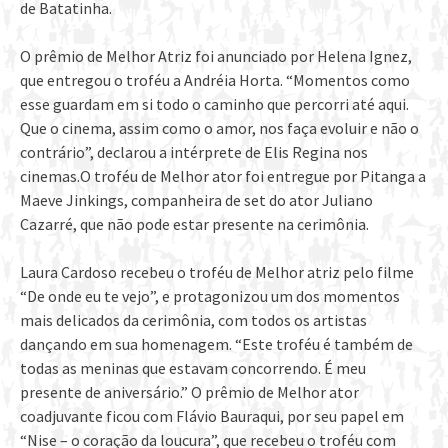
de Batatinha.
O prêmio de Melhor Atriz foi anunciado por Helena Ignez,
que entregou o troféu a Andréia Horta. “Momentos como
esse guardam em si todo o caminho que percorri até aqui.
Que o cinema, assim como o amor, nos faça evoluir e não o
contrário”, declarou a intérprete de Elis Regina nos
cinemas.O troféu de Melhor ator foi entregue por Pitanga a
Maeve Jinkings, companheira de set do ator Juliano
Cazarré, que não pode estar presente na cerimônia.
Laura Cardoso recebeu o troféu de Melhor atriz pelo filme
“De onde eu te vejo”, e protagonizou um dos momentos
mais delicados da cerimônia, com todos os artistas
dançando em sua homenagem. “Este troféu é também de
todas as meninas que estavam concorrendo. É meu
presente de aniversário.” O prêmio de Melhor ator
coadjuvante ficou com Flávio Bauraqui, por seu papel em
“Nise – o coração da loucura”, que recebeu o troféu com