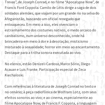
Trevas”, de Joseph Conrad, e no filme “Apocalypse Now”, de
Francis Ford Coppola. Camilo de Lélis dirige a saga de dois
soldados alemães, que viajam por um grande rio na selva do
Afeganistão, buscando um oficial renegado que
enlouqueceu. Em meio a isso, eles vivenciam o
estranhamento dos costumes nativos, o medo arcaico do
canibalismo, num universo desconhecido, onde há
brincadeira em meio à dor e à desolação; misticismo
misturado à sexualidade; horror em meio ao encantamento.
Destaque para a trilha sonora executada ao vivo.
No elenco, estão Denizeli Cardoso,Marco Sório, Diego
Acauan e Luis Franke. Participação especial de Zeca
Kiechaloski.
Com referências à literatura de Joseph Conrad no texto e
no cenário; à peça radiofônica de Wolfram Lotz, com seus
efeitos sonoros ao vivo; e ao cinema, especialmente ao
filme Apocalypse Now, de Francis F. Coppola, a linguagem