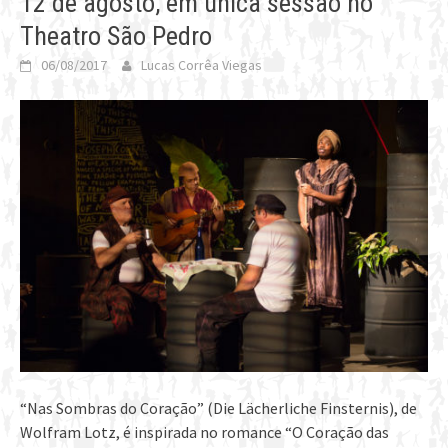
12 de agosto, em única sessão no
Theatro São Pedro
06/08/2017
Lucas Corrêa Viegas
“Nas Sombras do Coração” (Die Lächerliche Finsternis), de
Wolfram Lotz, é inspirada no romance “O Coração das