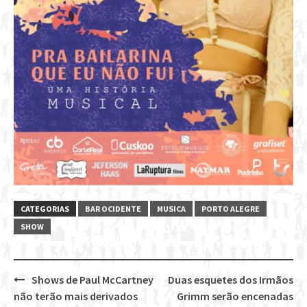
CATEGORIAS
BAR OCIDENTE
MUSICA
PORTO ALEGRE
SHOW
Shows de Paul McCartney
Duas esquetes dos Irmãos
Post
não terão mais derivados
Grimm serão encenadas