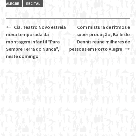
ALEGRE
RECITAL
Cia. Teatro Novo estreia
Com mistura de ritmos e
Post
nova temporada da
super produção, Baile do
navigation
montagem infantil “Para
Dennis reúne milhares de
Sempre Terra do Nunca”,
pessoas em Porto Alegre
neste domingo