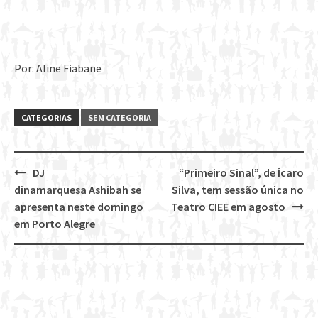
Por: Aline Fiabane
CATEGORIAS
SEM CATEGORIA
DJ
“Primeiro Sinal”, de Ícaro
Post
dinamarquesa Ashibah se
Silva, tem sessão única no
navigation
apresenta neste domingo
Teatro CIEE em agosto
em Porto Alegre