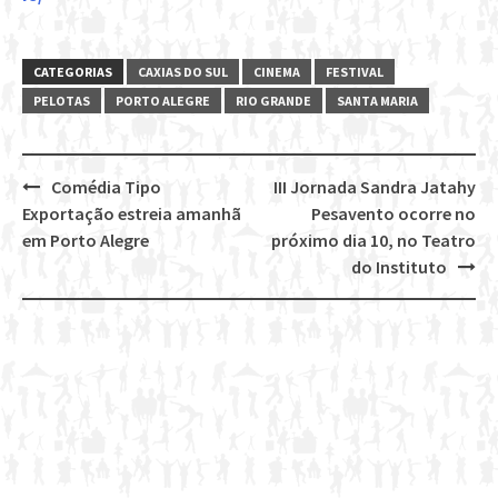
CATEGORIAS
CAXIAS DO SUL
CINEMA
FESTIVAL
PELOTAS
PORTO ALEGRE
RIO GRANDE
SANTA MARIA
Comédia Tipo
III Jornada Sandra Jatahy
Post
Exportação estreia amanhã
Pesavento ocorre no
navigation
em Porto Alegre
próximo dia 10, no Teatro
do Instituto