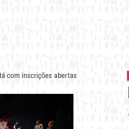
tá com inscrições abertas
P
p