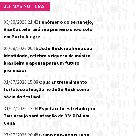
ÚLTIMAS NOTÍCIAS
03/08/2026 21:42
Fenômeno do sertanejo,
Ana Castela fará seu primeiro show solo
em Porto Alegre
02/08/2026 09:16
João Rock reafirma sua
identidade, celebra a riqueza da música
brasileira e aponta para um futuro
promissor
31/07/2026 15:08
Opus Entretenimento
fortalece atuação no João Rock como
sócia do festival
31/07/2026 13:04
Espetáculo estrelado por
Taís Araujo será atração do 33º POA em
Cena
27/07/2026 20:48
Grupo de K-pop NTX se