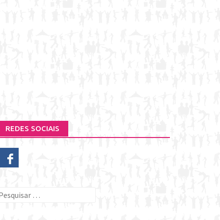
REDES SOCIAIS
esquisar
or: