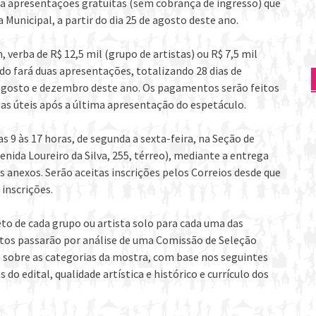
para apresentações gratuitas (sem cobrança de ingresso) que
Municipal, a partir do dia 25 de agosto deste ano.
verba de R$ 12,5 mil (grupo de artistas) ou R$ 7,5 mil
ado fará duas apresentações, totalizando 28 dias de
agosto e dezembro deste ano. Os pagamentos serão feitos
ias úteis após a última apresentação do espetáculo.
as 9 às 17 horas, de segunda a sexta-feira, na Seção de
nida Loureiro da Silva, 255, térreo), mediante a entrega
s anexos. Serão aceitas inscrições pelos Correios desde que
 inscrições.
to de cada grupo ou artista solo para cada uma das
ritos passarão por análise de uma Comissão de Seleção
obre as categorias da mostra, com base nos seguintes
 do edital, qualidade artística e histórico e currículo dos