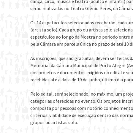
dança, circo, música e teatro (adulto e infantil) 
serão realizadas no Teatro Glênio Peres, da Câmara 
Os 14 espetáculos selecionados receberão, cada um, 
(artista solo). Cada grupo ou artista solo selecion
espetáculos ao longo da Mostra no período entre 
pela Câmara em parcela única no prazo de até 10 d
As inscrições, que são gratuitas, devem ser feitas d
Memorial da Câmara Municipal de Porto Alegre (Ave
dos projetos e documentos exigidos no edital e seu
recebidas até a data de 19 de junho, último dia para
Pelo edital, será selecionado, no máximo, um proje
categorias oferecidas no evento. Os projetos insc
composta por pessoas com notório conhecimento s
critérios: viabilidade de execução dentro das normas
grupos ou artistas solo.