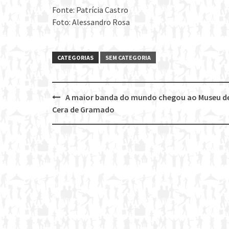
Fonte: Patrícia Castro
Foto: Alessandro Rosa
CATEGORIAS
SEM CATEGORIA
A maior banda do mundo chegou ao Museu d
Post
Cera de Gramado
navigation