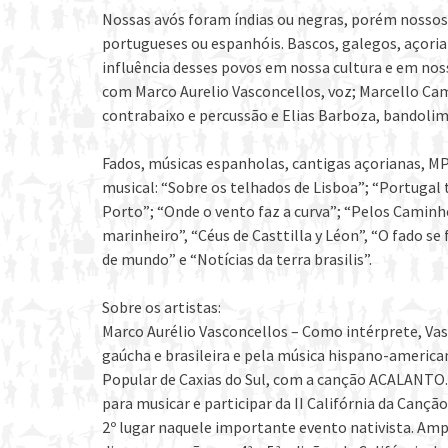
Nossas avós foram índias ou negras, porém nossos
portugueses ou espanhóis. Bascos, galegos, açorian
influência desses povos em nossa cultura e em nos
com Marco Aurelio Vasconcellos, voz; Marcello Cam
contrabaixo e percussão e Elias Barboza, bandolim
Fados, músicas espanholas, cantigas açorianas, MP
musical: “Sobre os telhados de Lisboa”; “Portugal 
Porto”; “Onde o vento faz a curva”; “Pelos Caminh
marinheiro”, “Céus de Casttilla y Léon”, “O fado s
de mundo” e “Notícias da terra brasilis”.
Sobre os artistas:
Marco Aurélio Vasconcellos – Como intérprete, Vas
gaúcha e brasileira e pela música hispano-american
Popular de Caxias do Sul, com a canção ACALANTO.
para musicar e participar da II Califórnia da Can
2º lugar naquele importante evento nativista. Amp