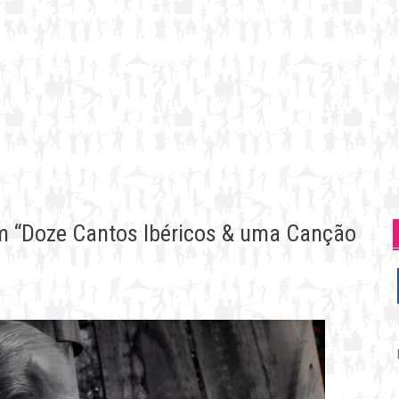
 “Doze Cantos Ibéricos & uma Canção
P
p