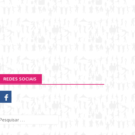
REDES SOCIAIS
esquisar
or: