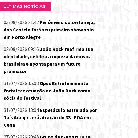
ÚLTIMAS NOTÍCIAS
03/08/2026 21:42
Fenômeno do sertanejo,
Ana Castela fará seu primeiro show solo
em Porto Alegre
02/08/2026 09:16
João Rock reafirma sua
identidade, celebra a riqueza da música
brasileira e aponta para um futuro
promissor
31/07/2026 15:08
Opus Entretenimento
fortalece atuação no João Rock como
sócia do festival
31/07/2026 13:04
Espetáculo estrelado por
Taís Araujo será atração do 33º POA em
Cena
27/07/2026 20:48
Grupo de K-pop NTX se