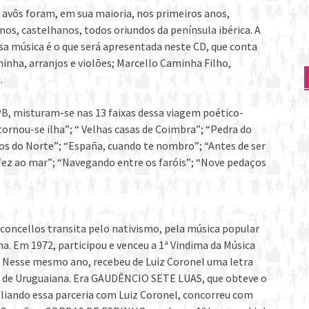
 avôs foram, em sua maioria, nos primeiros anos,
os, castelhanos, todos oriundos da península ibérica. A
sa música é o que será apresentada neste CD, que conta
inha, arranjos e violões; Marcello Caminha Filho,
.
B, misturam-se nas 13 faixas dessa viagem poético-
tornou-se ilha”; “ Velhas casas de Coimbra”; “Pedra do
os do Norte”; “España, cuando te nombro”; “Antes de ser
e fez ao mar”; “Navegando entre os faróis”; “Nove pedaços
concellos transita pelo nativismo, pela música popular
a. Em 1972, participou e venceu a 1ª Vindima da Música
 Nesse mesmo ano, recebeu de Luiz Coronel uma letra
ção de Uruguaiana. Era GAUDÊNCIO SETE LUAS, que obteve o
liando essa parceria com Luiz Coronel, concorreu com