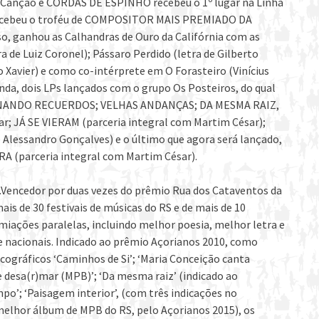
 da Canção e CORDAS DE ESPINHO recebeu o 1º lugar na Linha
 recebeu o troféu de COMPOSITOR MAIS PREMIADO DA
o, ganhou as Calhandras de Ouro da Califórnia com as
a de Luiz Coronel); Pássaro Perdido (letra de Gilberto
o Xavier) e como co-intérprete em O Forasteiro (Vinícius
inda, dois LPs lançados com o grupo Os Posteiros, do qual
INVERNANDO RECUERDOS; VELHAS ANDANÇAS; DA MESMA RAIZ,
r; JÁ SE VIERAM (parceria integral com Martim César);
lessandro Gonçalves) e o último que agora será lançado,
(parceria integral com Martim César).
os.Vencedor por duas vezes do prêmio Rua dos Cataventos da
is de 30 festivais de músicas do RS e de mais de 10
emiações paralelas, incluindo melhor poesia, melhor letra e
e nacionais. Indicado ao prêmio Açorianos 2010, como
scográficos ‘Caminhos de Si’; ‘Maria Conceição canta
 desa(r)mar (MPB)’; ‘Da mesma raiz’ (indicado ao
mpo’; ‘Paisagem interior’, (com três indicações no
melhor álbum de MPB do RS, pelo Açorianos 2015), os