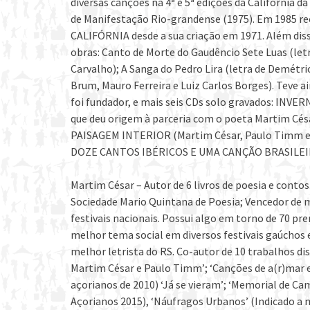
diversas canções na 4ª e 5ª edições da Califórnia
de Manifestação Rio-grandense (1975). Em 1985
CALIFÓRNIA desde a sua criação em 1971. Além diss
obras: Canto de Morte do Gaudêncio Sete Luas (letr
Carvalho); A Sanga do Pedro Lira (letra de Demétri
Brum, Mauro Ferreira e Luiz Carlos Borges). Teve a
foi fundador, e mais seis CDs solo gravados: 
que deu origem à parceria com o poeta Martim Césa
PAISAGEM INTERIOR (Martim César, Paulo Timm e A
DOZE CANTOS IBÉRICOS E UMA CANÇÃO BRASILEIRA 
Martim César – Autor de 6 livros de poesia e cont
Sociedade Mario Quintana de Poesia; Vencedor de ma
festivais nacionais. Possui algo em torno de 70 pr
melhor tema social em diversos festivais gaúchos 
melhor letrista do RS. Co-autor de 10 trabalhos di
Martim César e Paulo Timm’; ‘Canções de a(r)mar e
açorianos de 2010) ‘Já se vieram’; ‘Memorial de Ca
Açorianos 2015), ‘Náufragos Urbanos’ (Indicado a 