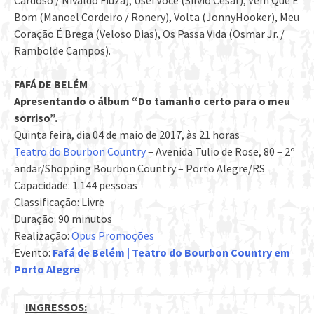
Cardoso / Nivaldo Fiúza), Usei Você (Silvio Cesar), Vem Que É
Bom (Manoel Cordeiro / Ronery), Volta (JonnyHooker), Meu
Coração É Brega (Veloso Dias), Os Passa Vida (Osmar Jr. /
Rambolde Campos).
FAFÁ DE BELÉM
Apresentando o álbum “Do tamanho certo para o meu
sorriso”.
Quinta feira, dia 04 de maio de 2017, às 21 horas
Teatro do Bourbon Country
– Avenida Tulio de Rose, 80 – 2º
andar/Shopping Bourbon Country – Porto Alegre/RS
Capacidade: 1.144 pessoas
Classificação: Livre
Duração: 90 minutos
Realização:
Opus Promoções
Evento:
Fafá de Belém | Teatro do Bourbon Country em
Porto Alegre
INGRESSOS: