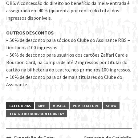
OBS. A concessão do direito ao benefício da meia-entrada é
assegurada em 40% (quarenta por cento) do total dos
ingressos disponíveis.
OUTROS DESCONTOS
– 50% de desconto para sócios do Clube do Assinante RBS –
limitado a 100 ingressos.
– 50% de desconto para usuários dos cartões Zaffari Card e
Bourbon Card, na compra de até 2 ingressos por titular do
cartão na bilheteria do teatro, nos primeiros 100 ingressos.
– 10% de desconto para os demais titulares do Clube do
Assinante.
CATEGORIAS
MPB
MUSICA
PORTO ALEGRE
SHOW
TEATRO DO BOURBON COUNTRY
Exposição de Tony
Caravana do Gauchão