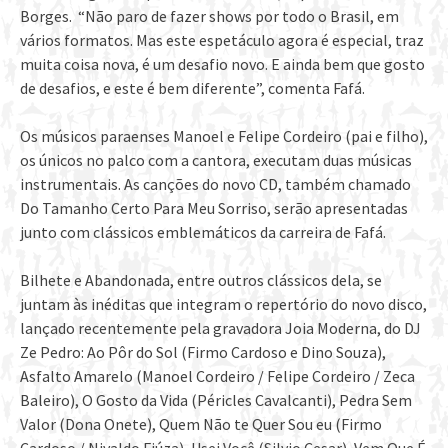
Borges. “Não paro de fazer shows por todo o Brasil, em
vários formatos. Mas este espetáculo agora é especial, traz
muita coisa nova, é um desafio novo. E ainda bem que gosto
de desafios, e este é bem diferente”, comenta Fafá.
Os músicos paraenses Manoel e Felipe Cordeiro (pai e filho),
os únicos no palco com a cantora, executam duas músicas
instrumentais. As canções do novo CD, também chamado
Do Tamanho Certo Para Meu Sorriso, serão apresentadas
junto com clássicos emblemáticos da carreira de Fafá.
Bilhete e Abandonada, entre outros clássicos dela, se
juntam às inéditas que integram o repertório do novo disco,
lançado recentemente pela gravadora Joia Moderna, do DJ
Ze Pedro: Ao Pôr do Sol (Firmo Cardoso e Dino Souza),
Asfalto Amarelo (Manoel Cordeiro / Felipe Cordeiro / Zeca
Baleiro), O Gosto da Vida (Péricles Cavalcanti), Pedra Sem
Valor (Dona Onete), Quem Não te Quer Sou eu (Firmo