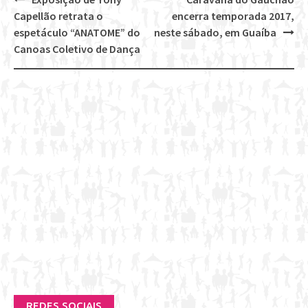
Post
Capellão retrata o
encerra temporada 2017,
navigation
espetáculo “ANATOME” do
neste sábado, em Guaíba
Canoas Coletivo de Dança
REDES SOCIAIS