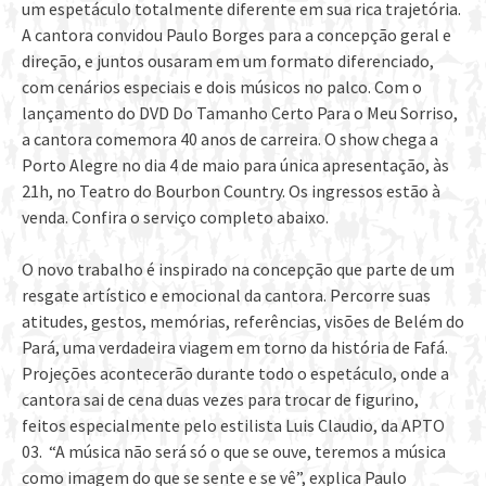
um espetáculo totalmente diferente em sua rica trajetória.
A cantora convidou Paulo Borges para a concepção geral e
direção, e juntos ousaram em um formato diferenciado,
com cenários especiais e dois músicos no palco. Com o
lançamento do DVD Do Tamanho Certo Para o Meu Sorriso,
a cantora comemora 40 anos de carreira. O show chega a
Porto Alegre no dia 4 de maio para única apresentação, às
21h, no Teatro do Bourbon Country. Os ingressos estão à
venda. Confira o serviço completo abaixo.
O novo trabalho é inspirado na concepção que parte de um
resgate artístico e emocional da cantora. Percorre suas
atitudes, gestos, memórias, referências, visões de Belém do
Pará, uma verdadeira viagem em torno da história de Fafá.
Projeções acontecerão durante todo o espetáculo, onde a
cantora sai de cena duas vezes para trocar de figurino,
feitos especialmente pelo estilista Luis Claudio, da APTO
03. “A música não será só o que se ouve, teremos a música
como imagem do que se sente e se vê”, explica Paulo