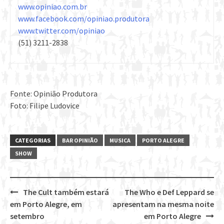
www.opiniao.com.br
www.facebook.com/opiniao.produtora
www.twitter.com/opiniao
(51) 3211-2838
Fonte: Opinião Produtora
Foto: Filipe Ludovice
CATEGORIAS
BAR OPINIÃO
MUSICA
PORTO ALEGRE
SHOW
The Cult também estará
The Who e Def Leppard se
Post
em Porto Alegre, em
apresentam na mesma noite
navigation
setembro
em Porto Alegre