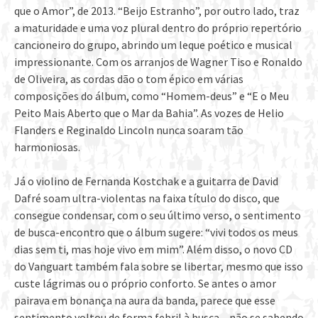
que o Amor”, de 2013. “Beijo Estranho”, por outro lado, traz
a maturidade e uma voz plural dentro do próprio repertório
cancioneiro do grupo, abrindo um leque poético e musical
impressionante. Com os arranjos de Wagner Tiso e Ronaldo
de Oliveira, as cordas dão o tom épico em várias
composições do álbum, como “Homem-deus” e “E o Meu
Peito Mais Aberto que o Mar da Bahia”. As vozes de Helio
Flanders e Reginaldo Lincoln nunca soaram tão
harmoniosas.
Já o violino de Fernanda Kostchak e a guitarra de David
Dafré soam ultra-violentas na faixa título do disco, que
consegue condensar, com o seu último verso, o sentimento
de busca-encontro que o álbum sugere: “vivi todos os meus
dias sem ti, mas hoje vivo em mim”. Além disso, o novo CD
do Vanguart também fala sobre se libertar, mesmo que isso
custe lágrimas ou o próprio conforto. Se antes o amor
pairava em bonança na aura da banda, parece que esse
sentimento voltou de forma febril à busca – não se sabendo