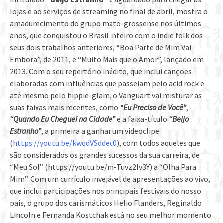
lojas e ao serviços de streaming no final de abril, mostra o
amadurecimento do grupo mato-grossense nos últimos
anos, que conquistou o Brasil inteiro com o indie folk dos
seus dois trabalhos anteriores, “Boa Parte de Mim Vai
Embora”, de 2011, e “Muito Mais que o Amor”, lançado em
2013. Com o seu repertório inédito, que inclui canções
elaboradas com influências que passeiam pelo acid rock e
até mesmo pelo hippie-glam, o Vanguart vai misturar as
suas faixas mais recentes, como
“Eu Preciso de Você”
,
“Quando Eu Cheguei na Cidade”
e a faixa-título
“Beijo
Estranho”
, a primeira a ganhar um videoclipe
(
https://youtu.be/kwqdVSddec0
), com todos aqueles que
são considerados os grandes sucessos da sua carreira, de
“Meu Sol” (https://youtu.be/m-Tuvz2Iv3Y) a “Olha Para
Mim”. Com um currículo invejável de apresentações ao vivo,
que inclui participações nos principais festivais do nosso
país, o grupo dos carismáticos Helio Flanders, Reginaldo
Lincoln e Fernanda Kostchak está no seu melhor momento