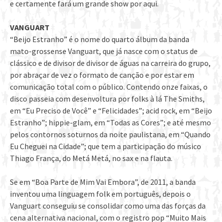
e certamente fará um grande show por aqui.
VANGUART
“Beijo Estranho” é o nome do quarto álbum da banda
mato-grossense Vanguart, que já nasce com o status de
clássico e de divisor de divisor de águas na carreira do grupo,
por abraçar de vez o formato de canção e por estar em
comunicação total com o público. Contendo onze faixas, o
disco passeia com desenvoltura por folks à lá The Smiths,
em “Eu Preciso de Você” e “Felicidades”; acid rock, em “Beijo
Estranho”; hippie-glam, em “Todas as Cores”; e até mesmo
pelos contornos soturnos da noite paulistana, em “Quando
Eu Cheguei na Cidade”; que tem a participação do músico
Thiago França, do Metá Metá, no sax e na flauta.
Se em “Boa Parte de Mim Vai Embora”, de 2011, a banda
inventou uma linguagem folk em português, depois o
Vanguart conseguiu se consolidar como uma das forças da
cena alternativa nacional, com o registro pop “Muito Mais