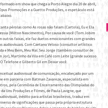
nsformado em show que chega a Porto Alegre dia 20 de abril,
a Opus Promoções e a Guetto Produções, o espetáculo está
 abaixo.
anta pérolas como As rosas não falam (Cartola), Eu e Ela
vessia (Milton Nascimento), Por causa de você (Tom Jobim
m outras faixas, ele faz duetos emocionantes com grandes
os audiovisuais. Com Caetano Veloso (consultor artístico
ada e Meu Bem, Meu Mal. Seu Jorge (também consultor de
n Jor), Martinho da Vila em Café com Leite (grande sucesso
O Telefone e Gilberto Gil em Deixar você.
ceitual audiovisual de comunicação, encabeçado por um
igne em parceria com Batman Zavareze, especialista em
outros, pela Cerimônia de Encerramento das Olimpíadas do
 da Uns Produções e Filmes, de Paula Lavigne, que
udiovisual, inédito para artistas brasileiros, traduz em
iverso de significações que passa pela própria estrutura