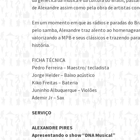
da genética da música e da cultura do Brasil, passa
de Alexandre assim como pela obra de artistas con
Em um momento em que as rádios e paradas do Bra
pelo samba, Alexandre traz alento ao homenagear
valorizando a MPB e seus clássicos e trazendo par
história.
FICHA TÉCNICA
Pedro Ferreira – Maestro/ tecladista
Jorge Helder – Baixo acústico
Kiko Freitas – Bateria
Juninho Albuquerque – Violões
Ademir Jr – Sax
SERVIÇO
ALEXANDRE PIRES
Apresentando o show “DNA Musical”