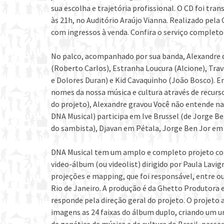
sua escolha e trajetória profissional. O CD foi tra
às 21h, no Auditório Araújo Vianna. Realizado pel
com ingressos à venda. Confira o serviço completo
No palco, acompanhado por sua banda, Alexandre c
(Roberto Carlos), Estranha Loucura (Alcione), Tra
e Dolores Duran) e Kid Cavaquinho (João Bosco). E
nomes da nossa música e cultura através de recurs
do projeto), Alexandre gravou Você não entende n
DNA Musical) participa em Ive Brussel (de Jorge Be
do sambista), Djavan em Pétala, Jorge Ben Jor em 
DNA Musical tem um amplo e completo projeto con
video-álbum (ou videolist) dirigido por Paula Lav
projeções e mapping, que foi responsável, entre 
Rio de Janeiro. A produção é da Ghetto Produtora e
responde pela direção geral do projeto. O projeto a
imagens as 24 faixas do álbum duplo, criando um un