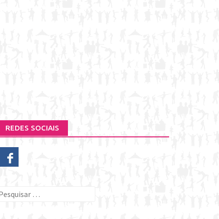
REDES SOCIAIS
esquisar
or: