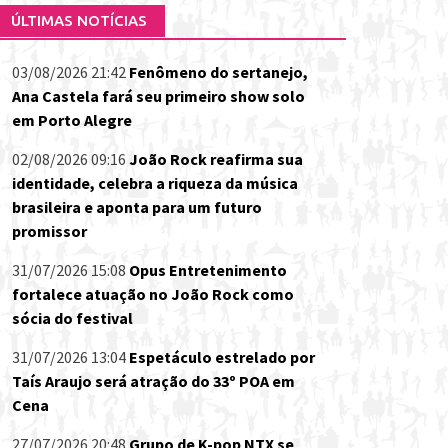
ÚLTIMAS NOTÍCIAS
03/08/2026 21:42
Fenômeno do sertanejo,
Ana Castela fará seu primeiro show solo
em Porto Alegre
02/08/2026 09:16
João Rock reafirma sua
identidade, celebra a riqueza da música
brasileira e aponta para um futuro
promissor
31/07/2026 15:08
Opus Entretenimento
fortalece atuação no João Rock como
sócia do festival
31/07/2026 13:04
Espetáculo estrelado por
Taís Araujo será atração do 33º POA em
Cena
27/07/2026 20:48
Grupo de K-pop NTX se