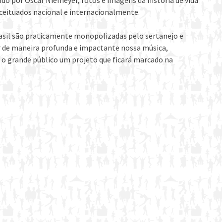
ndo por Oscar Niemeyer, fotos e imagens da história de vida
ceituados nacional e internacionalmente.
sil são praticamente monopolizadas pelo sertanejo e
 de maneira profunda e impactante nossa música,
a o grande público um projeto que ficará marcado na