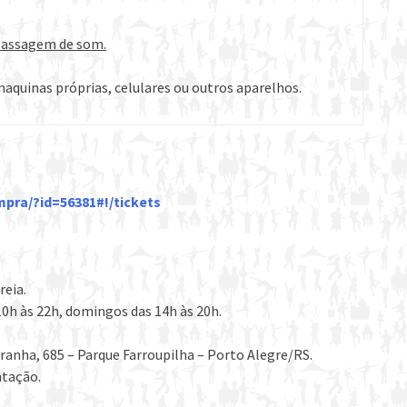
 passagem de som.
quinas próprias, celulares ou outros aparelhos.
pra/?id=56381#!/tickets
reia.
0h às 22h, domingos das 14h às 20h.
Aranha, 685 – Parque Farroupilha – Porto Alegre/RS.
ntação.