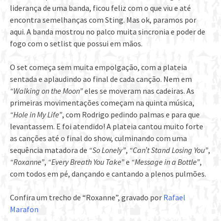
liderança de uma banda, ficou feliz com o que viu e até
encontra semelhanças com Sting. Mas ok, paramos por
aqui. A banda mostrou no palco muita sincronia e poder de
fogo com o setlist que possui em mãos.
O set começa sem muita empolgação, com a plateia
sentada e aplaudindo ao final de cada canção. Nem em
“Walking on the Moon”
eles se moveram nas cadeiras. As
primeiras movimentações começam na quinta música,
“Hole in My Life”
, com Rodrigo pedindo palmas e para que
levantassem. E foi atendido! A plateia cantou muito forte
as canções até o final do show, culminando com uma
sequência matadora de
“So Lonely”
,
“Can’t Stand Losing You”
,
“Roxanne”
,
“Every Breath You Take”
e
“Message in a Bottle”
,
com todos em pé, dançando e cantando a plenos pulmões.
Confira um trecho de “Roxanne”, gravado por
Rafael
Marafon