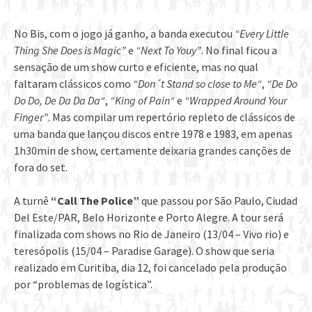
No Bis, com o jogo já ganho, a banda executou
“Every Little
Thing She Does is Magic”
e
“Next To Youy”
. No final ficou a
sensação de um show curto e eficiente, mas no qual
faltaram clássicos como
“Don´t Stand so close to Me“
,
“De Do
Do Do, De Da Da Da“
,
“King of Pain“
e
“Wrapped Around Your
Finger”
. Mas compilar um repertório repleto de clássicos de
uma banda que lançou discos entre 1978 e 1983, em apenas
1h30min de show, certamente deixaria grandes canções de
fora do set.
A turnê
“Call The Police”
que passou por São Paulo, Ciudad
Del Este/PAR, Belo Horizonte e Porto Alegre. A tour será
finalizada com shows no Rio de Janeiro (13/04 – Vivo rio) e
teresópolis (15/04 – Paradise Garage). O show que seria
realizado em Curitiba, dia 12, foi cancelado pela produção
por “problemas de logística”.