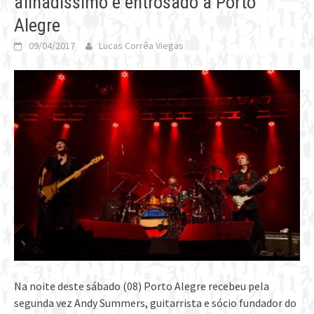
afinadíssimo e entrosado à Porto
Alegre
09/04/2017
Lucas Corrêa Viegas
Na noite deste sábado (08) Porto Alegre recebeu pela
segunda vez Andy Summers, guitarrista e sócio fundador do