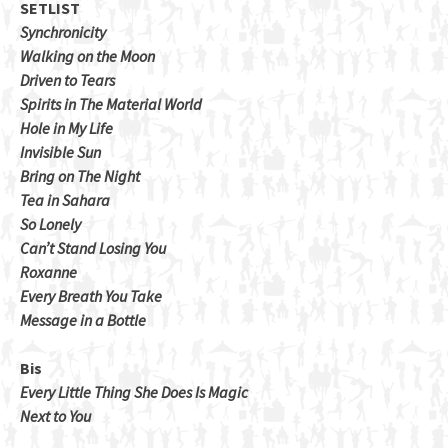
SETLIST
Synchronicity
Walking on the Moon
Driven to Tears
Spirits in The Material World
Hole in My Life
Invisible Sun
Bring on The Night
Tea in Sahara
So Lonely
Can’t Stand Losing You
Roxanne
Every Breath You Take
Message in a Bottle
Bis
Every Little Thing She Does Is Magic
Next to You