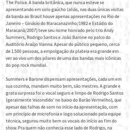
The Police. A banda britânica, que nunca esteve se
apresentando em solo gaúcho (aliás, nas duas únicas visitas
da banda ao Brasil houve apenas apresentações no Rio de
Janeiro – Ginásio do Maracanazinho/1982 e Estádio do
Maracanã/2007) teve seu nome honrado pelo trio Andy
Summers, Rodrigo Santos e João Barone no palco do
Auditório Araújo Vianna. Apesar do público pequeno, cerca
de 1.500 pessoas, a empolgação da plateia era grande em
ver ao vivo um dos pilares de uma das bandas mais icônicas
do pop rock mundial.
Summers e Barone dispensam apresentações, cada um em
sua cozinha, mandam muito bem, são mestres. A grande e
grata surpresa foi o vocal seguro e limpo de Rodrigo Santos
(geralmente ‘escondido’ no baixo do Barão Vermelho), que
apesar das falhas de som no início da apresentação, com
um princípio de microfonia e logo solucionado pela equipe
técnica, segurou muito bem os vocais do início ao fim do
show. Pra quem não conhecia esse lado de Rodrigo, na