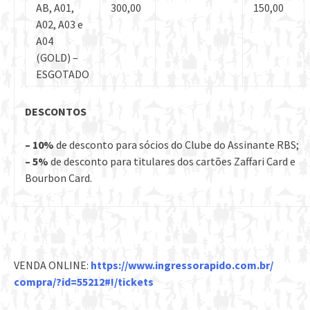
AB, A01,
300,00
150,00
A02, A03 e
A04
(GOLD) –
ESGOTADO
DESCONTOS
– 10%
de desconto para sócios do Clube do Assinante RBS;
– 5%
de desconto para titulares dos cartões Zaffari Card e
Bourbon Card.
VENDA ONLINE:
https://
www.ingressorapido.com.br/
compra/?id=55212#!/tickets