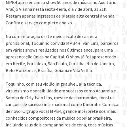
MPB4 apresentam o show 50 anos de música no Auditório
Araújo Vianna nesta sexta-feira, dia 7 de abril, às 21h.
Restam apenas ingressos de plateia alta central à venda.
Confira o serviço completo abaixo.
Na comemoração deste meio século de carreira
profissional, Toquinho convida MPB4 e Ivan Lins, parceiros
em vários shows realizados nos últimos anos, para uma
apresentação única na Capital. O show já foi apresentado
em Recife, Fortaleza, São Paulo, Curitiba, Rio de Janeiro,
Belo Horizonte, Brasília, Goiânia e Vila Velha.
Toquinho, com seu violão inigualável, alia técnica,
virtuosismo e sensibilidade em sucessos como Aquarela e
Samba de Orly. Ivan Lins, mestre das harmonias, mostra
canções de sucesso internacional como Dinorah e Começar
de novo. O grupo vocal MPB4, grande intérprete dos mais
conhecidos compositores da música popular brasileira,
incluindo seus dois companheiros de cena, toca músicas