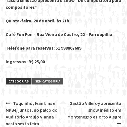
Tássia Minuzzo apresenta o show “De compositora para
compositores”
Quinta-feira, 20 de abril, às 21h
Café Fon Fon – Rua Vieira de Castro, 22 – Farroupilha
Telefone para reservas: 51 998807689
Ingressos: R$ 25,00
CATEGORIAS
SEM CATEGORIA
Toquinho, Ivan Lins e
Gastão Villeroy apresenta
Post
MPB4, juntos, no palco do
show inédito em
navigation
Auditório Araújo Vianna
Montenegro e Porto Alegre
nesta sexta feira