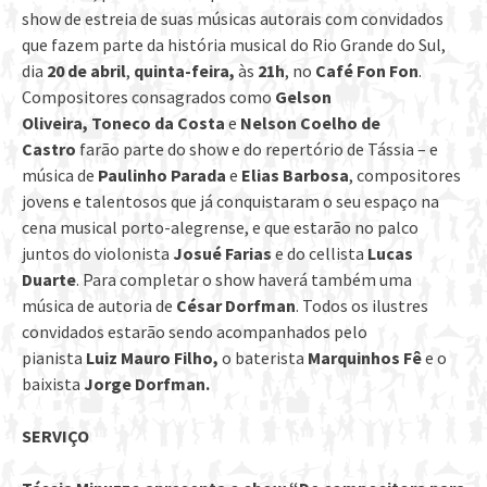
show de estreia de suas músicas autorais com convidados
que fazem parte da história musical do Rio Grande do Sul,
dia
20 de abril
,
quinta-feira,
às
21h
, no
Café Fon Fon
.
Compositores consagrados como
Gelson
Oliveira,
Toneco da Costa
e
Nelson Coelho de
Castro
farão parte do show e do repertório de Tássia – e
música de
Paulinho Parada
e
Elias Barbosa
, compositores
jovens e talentosos que já conquistaram o seu espaço na
cena musical porto-alegrense, e que estarão no palco
juntos do violonista
Josué Farias
e do cellista
Lucas
Duarte
. Para completar o show haverá também uma
música de autoria de
César Dorfman
. Todos os ilustres
convidados estarão sendo acompanhados pelo
pianista
Luiz Mauro Filho,
o
baterista
Marquinhos Fê
e o
baixista
Jorge Dorfman.
SERVIÇO