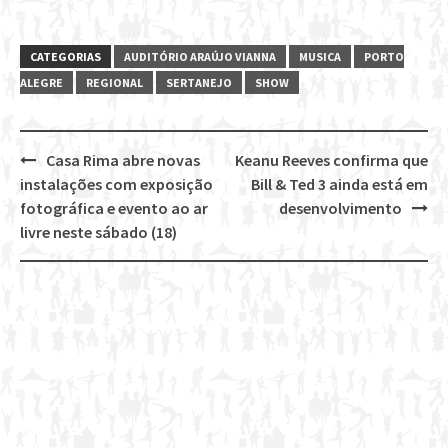
CATEGORIAS
AUDITÓRIO ARAÚJO VIANNA
MUSICA
PORTO
ALEGRE
REGIONAL
SERTANEJO
SHOW
Casa Rima abre novas
Keanu Reeves confirma que
Post
instalações com exposição
Bill & Ted 3 ainda está em
navigation
fotográfica e evento ao ar
desenvolvimento
livre neste sábado (18)