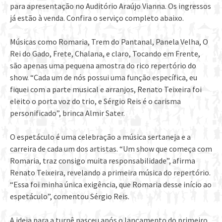
para apresentação no Auditório Araújo Vianna. Os ingressos
já estão à venda. Confira o serviço completo abaixo.
Músicas como Romaria, Trem do Pantanal, Panela Velha, O
Rei do Gado, Frete, Chalana, e claro, Tocando em Frente,
são apenas uma pequena amostra do rico repertório do
show. “Cada um de nós possui uma função específica, eu
fiquei com a parte musical e arranjos, Renato Teixeira foi
eleito o porta voz do trio, e Sérgio Reis é o carisma
personificado”, brinca Almir Sater.
O espetáculo é uma celebração a música sertaneja e a
carreira de cada um dos artistas. “Um show que começa com
Romaria, traz consigo muita responsabilidade”, afirma
Renato Teixeira, revelando a primeira música do repertório.
“Essa foi minha única exigência, que Romaria desse início ao
espetáculo”, comentou Sérgio Reis.
A ideia para a turnê nasceu após o lançamento do primeiro