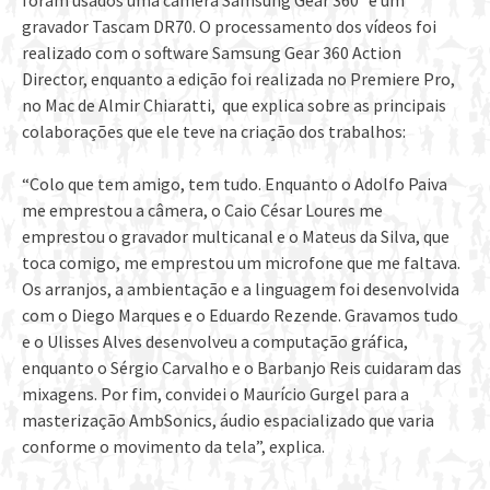
foram usados uma câmera Samsung Gear 360º e um
gravador Tascam DR70. O processamento dos vídeos foi
realizado com o software Samsung Gear 360 Action
Director, enquanto a edição foi realizada no Premiere Pro,
no Mac de Almir Chiaratti, que explica sobre as principais
colaborações que ele teve na criação dos trabalhos:
“Colo que tem amigo, tem tudo. Enquanto o Adolfo Paiva
me emprestou a câmera, o Caio César Loures me
emprestou o gravador multicanal e o Mateus da Silva, que
toca comigo, me emprestou um microfone que me faltava.
Os arranjos, a ambientação e a linguagem foi desenvolvida
com o Diego Marques e o Eduardo Rezende. Gravamos tudo
e o Ulisses Alves desenvolveu a computação gráfica,
enquanto o Sérgio Carvalho e o Barbanjo Reis cuidaram das
mixagens. Por fim, convidei o Maurício Gurgel para a
masterização AmbSonics, áudio espacializado que varia
conforme o movimento da tela”, explica.