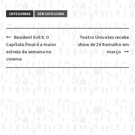
CATEGORIAS
SEM CATEGORIA
Resident Evil 6: O
Teatro Univates recebe
Post
Capítulo Final é a maior
show de Zé Ramalho em
navigation
estreia da semana no
março
cinema