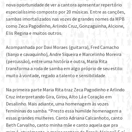
nova oportunidade de ver a cantora apresentar repertório
especialíssimo composto por 20 músicas. Entre as canções,
sambas imortalizados nas vozes de grandes nomes da MPB
como Zeca Pagodinho, Arlindo Cruz, Gonzaguinha, Alcione,
Elis Regina e muitos outros.
Acompanhada por Davi Moraes (guitarra), Fred Camacho
(banjo e cavaquinho), Andre Siqueira e Marcelinho Moreira
(percussão), entre uma história e outra, Maria Rita
transforma a roda de samba em algo próprio de seu estilo:
muito à vontade, regado a talento e sensibilidade.
Na primeira parte Maria Rita traz Zeca Pagodinho e Arlindo
Cruz interpretando Gira, Girou, Alto Lá e Coração em
Desalinho. Mais adiante, uma homenagem às vozes
femininas do samba. “Presto essa humilde homenagem a
essas grandes mulheres. Canto Adriana Calcanhoto, canto
Beth Carvalho, canto minha mãe e canto aquela que pra
mim é, atualmente, a maior cantora do Brasil: Alcione”. E aí