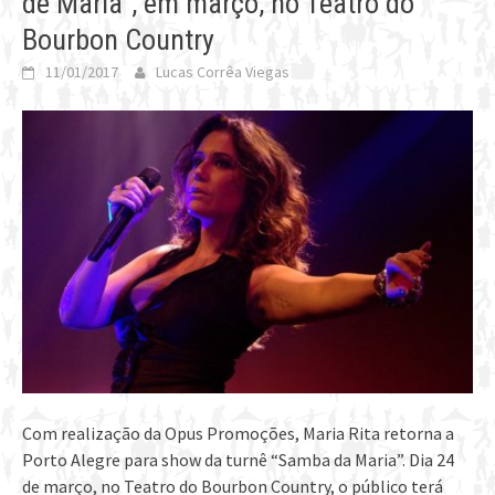
de Maria”, em março, no Teatro do
Bourbon Country
11/01/2017
Lucas Corrêa Viegas
Com realização da Opus Promoções, Maria Rita retorna a
Porto Alegre para show da turnê “Samba da Maria”. Dia 24
de março, no Teatro do Bourbon Country, o público terá