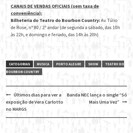
CANAIS DE VENDAS OFICIAIS (sem taxa de
conveniência):
Bilheteria do Teatro do Bourbon Country:
Av. Túlio
de Rose, nº 80 / 2º andar (de segunda a sábado, das 10h
às 22h, e domingo e feriado, das 14h às 20h)
CATEGORIAS
MUSICA
PORTO ALEGRE
SHOW
TEATRO DO
BOURBON COUNTRY
Últimos dias para ver a
Banda NEC lança o single “Só
Post
exposição de Vera Carlotto
Mais Uma Vez”
navigation
no MARGS