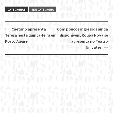
CATEGORIAS
SEM CATEGORIA
Caetano apresenta
Com poucos ingressos ainda
Post
Teresa nesta quinta-feira em
disponíveis, Roupa Nova se
navigation
Porto Alegre
apresenta no Teatro
Univates