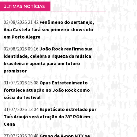
ÚLTIMAS NOTÍCIAS
03/08/2026 21:42
Fenômeno do sertanejo,
Ana Castela fará seu primeiro show solo
em Porto Alegre
02/08/2026 09:16
João Rock reafirma sua
identidade, celebra a riqueza da música
brasileira e aponta para um futuro
promissor
31/07/2026 15:08
Opus Entretenimento
fortalece atuação no João Rock como
sócia do festival
31/07/2026 13:04
Espetáculo estrelado por
Taís Araujo será atração do 33º POA em
Cena
27/07/2026 20:48
Grupo de K-pop NTX se