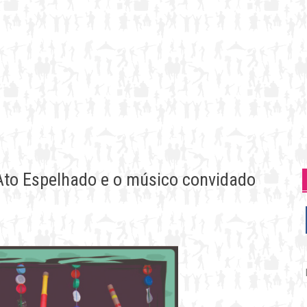
Ato Espelhado e o músico convidado
P
p