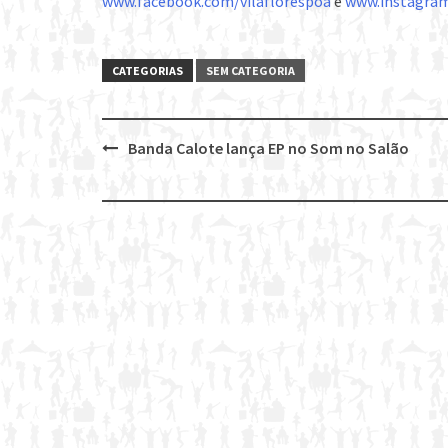
www.facebook.com/vilaflorespoa
e
www.instagram
CATEGORIAS
SEM CATEGORIA
Banda Calote lança EP no Som no Salão
Post
navigation