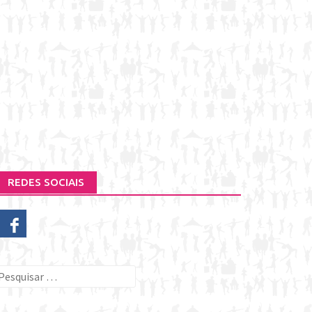
REDES SOCIAIS
esquisar
or: