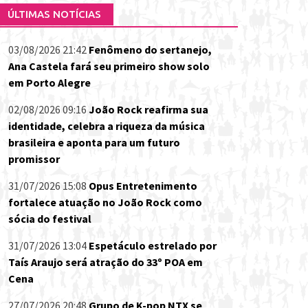
ÚLTIMAS NOTÍCIAS
03/08/2026 21:42
Fenômeno do sertanejo,
Ana Castela fará seu primeiro show solo
em Porto Alegre
02/08/2026 09:16
João Rock reafirma sua
identidade, celebra a riqueza da música
brasileira e aponta para um futuro
promissor
31/07/2026 15:08
Opus Entretenimento
fortalece atuação no João Rock como
sócia do festival
31/07/2026 13:04
Espetáculo estrelado por
Taís Araujo será atração do 33º POA em
Cena
27/07/2026 20:48
Grupo de K-pop NTX se