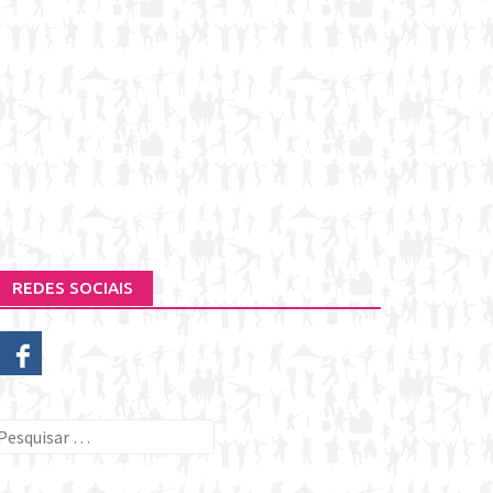
REDES SOCIAIS
esquisar
or: