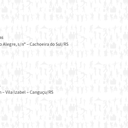
as
 Alegre, s/n° – Cachoeira do Sul/RS
s
n – Vila Izabel – Canguçu/RS