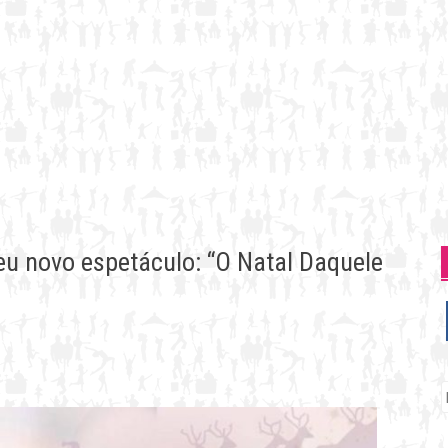
eu novo espetáculo: “O Natal Daquele
P
p