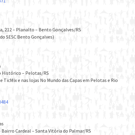
871
va, 212 – Planalto – Bento Gonçalves/RS
e do SESC Bento Gonçalves)
s
 Histórico – Pelotas/RS
ite TicMix e nas lojas No Mundo das Capas em Pelotas e Rio
3484
as
 Bairro Cardeal – Santa Vitória do Palmar/RS