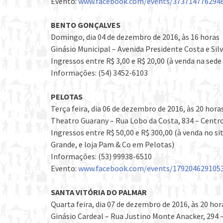
Evento:
www.facebook.com/events/373714776294
BENTO GONÇALVES
Domingo, dia 04 de dezembro de 2016, às 16 horas
Ginásio Municipal – Avenida Presidente Costa e Sil
Ingressos entre R$ 3,00 e R$ 20,00 (à venda na sed
Informações: (54) 3452-6103
PELOTAS
Terça feira, dia 06 de dezembro de 2016, às 20 hora
Theatro Guarany – Rua Lobo da Costa, 834 – Centro
Ingressos entre R$ 50,00 e R$ 300,00 (à venda no s
Grande, e loja Pam & Co em Pelotas)
Informações: (53) 99938-6510
Evento:
www.facebook.com/events/179204629105
SANTA VITÓRIA DO PALMAR
Quarta feira, dia 07 de dezembro de 2016, às 20 hor
Ginásio Cardeal – Rua Justino Monte Anacker, 294 –