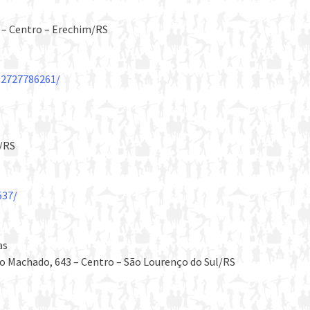
º – Centro – Erechim/RS
82727786261/
a/RS
537/
as
o Machado, 643 – Centro – São Lourenço do Sul/RS