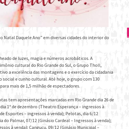
o Natal Daquele Ano” em diversas cidades do interior do
heado de luzes, magia e números acrobáticos. A
rimônio cultural do Rio Grande do Sul, o Grupo Tholl,
ivo a excelência das montagens e o exercício da cidadania
 social e cunho cultural. Até hoje, o grupo com 130
 para mais de 1,5 milhão de espectadores.
otas tem apresentações marcadas em Rio Grande dia 26 de
 dia 1º de dezembro (Theatro Esperança – ingressos à
de Esportes – ingressos à venda); Pelotas, dia 6/12
ia do Palmar, 07/12 (Ginásio Cardeal – Ingressos à venda);
essos à venda); Canguçu, 09/12 (Ginásio Municipal –