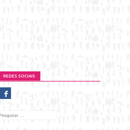
REDES SOCIAIS
esquisar
or: