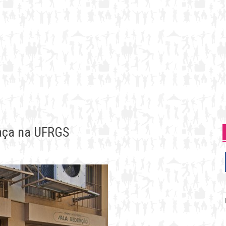
raça na UFRGS
P
p