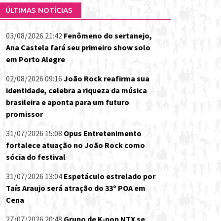
ÚLTIMAS NOTÍCIAS
03/08/2026 21:42
Fenômeno do sertanejo,
Ana Castela fará seu primeiro show solo
em Porto Alegre
02/08/2026 09:16
João Rock reafirma sua
identidade, celebra a riqueza da música
brasileira e aponta para um futuro
promissor
31/07/2026 15:08
Opus Entretenimento
fortalece atuação no João Rock como
sócia do festival
31/07/2026 13:04
Espetáculo estrelado por
Taís Araujo será atração do 33º POA em
Cena
27/07/2026 20:48
Grupo de K-pop NTX se