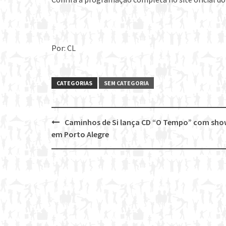
Por: CL
CATEGORIAS
SEM CATEGORIA
Caminhos de Si lança CD “O Tempo” com sh
Post
em Porto Alegre
navigation