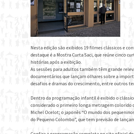
Nesta edição são exibidos 19 filmes clássicos e 
destaque é a Mostra Curta Saci, que reúne cinco cur
histórias após a exibição.
As sessões para adultos também têm grande relevâ
documentários que lançam olhares sobre a importâ
desafios e dramas do crescimento, entre outros t
Dentro da programação infantil é exibido o clássi
considerado o primeiro longa metragem colorido de
Michel Ocelot; o japonês “O mundo dos pequeninos”
do Pequeno Colombo”, que tem previsão de lançam
Confira a programação completa no site oficial d