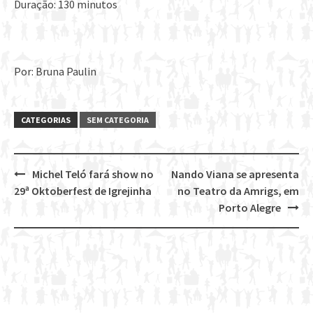
Duração: 130 minutos
Por: Bruna Paulin
CATEGORIAS
SEM CATEGORIA
Michel Teló fará show no
Nando Viana se apresenta
Post
29ª Oktoberfest de Igrejinha
no Teatro da Amrigs, em
navigation
Porto Alegre