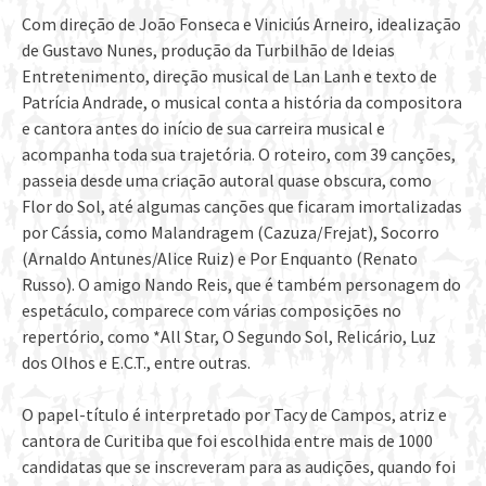
Com direção de João Fonseca e Viniciús Arneiro, idealização
de Gustavo Nunes, produção da Turbilhão de Ideias
Entretenimento, direção musical de Lan Lanh e texto de
Patrícia Andrade, o musical conta a história da compositora
e cantora antes do início de sua carreira musical e
acompanha toda sua trajetória. O roteiro, com 39 canções,
passeia desde uma criação autoral quase obscura, como
Flor do Sol, até algumas canções que ficaram imortalizadas
por Cássia, como Malandragem (Cazuza/Frejat), Socorro
(Arnaldo Antunes/Alice Ruiz) e Por Enquanto (Renato
Russo). O amigo Nando Reis, que é também personagem do
espetáculo, comparece com várias composições no
repertório, como *All Star, O Segundo Sol, Relicário, Luz
dos Olhos e E.C.T., entre outras.
O papel-título é interpretado por Tacy de Campos, atriz e
cantora de Curitiba que foi escolhida entre mais de 1000
candidatas que se inscreveram para as audições, quando foi