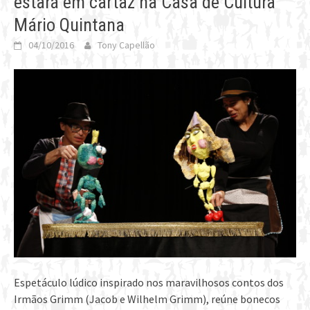
estará em cartaz na Casa de Cultura
Mário Quintana
04/10/2016
Tony Capellão
Espetáculo lúdico inspirado nos maravilhosos contos dos
Irmãos Grimm (Jacob e Wilhelm Grimm), reúne bonecos