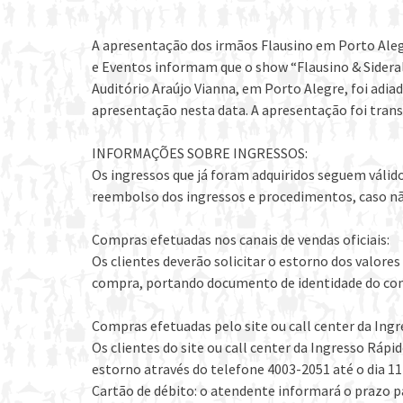
A apresentação dos irmãos Flausino em Porto Aleg
e Eventos informam que o show “Flausino & Sideral
Auditório Araújo Vianna, em Porto Alegre, foi adia
apresentação nesta data. A apresentação foi transf
INFORMAÇÕES SOBRE INGRESSOS:
Os ingressos que já foram adquiridos seguem válid
reembolso dos ingressos e procedimentos, caso nã
Compras efetuadas nos canais de vendas oficiais:
Os clientes deverão solicitar o estorno dos valore
compra, portando documento de identidade do com
Compras efetuadas pelo site ou call center da Ingr
Os clientes do site ou call center da Ingresso Ráp
estorno através do telefone 4003-2051 até o dia 1
Cartão de débito: o atendente informará o prazo 