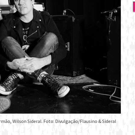
irmão, Wilson Sideral. Foto: Divulgação/Flausino & Sideral