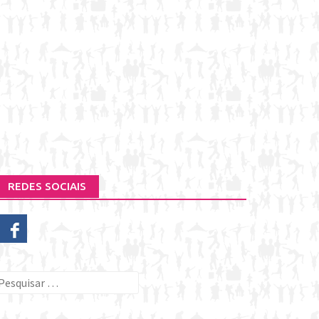
REDES SOCIAIS
esquisar
or: