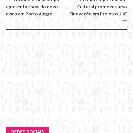
Post
apresenta show do novo
Cultural promove curso
navigation
disco em Porto Alegre
“Inovação em Projetos 2.0”
REDES SOCIAIS