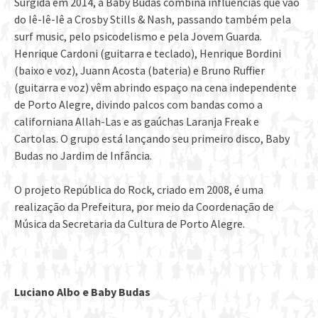
Surgida em 2014, a Baby Budas combina influências que vão
do Iê-Iê-Iê a Crosby Stills & Nash, passando também pela
surf music, pelo psicodelismo e pela Jovem Guarda.
Henrique Cardoni (guitarra e teclado), Henrique Bordini
(baixo e voz), Juann Acosta (bateria) e Bruno Ruffier
(guitarra e voz) vêm abrindo espaço na cena independente
de Porto Alegre, divindo palcos com bandas como a
californiana Allah-Las e as gaúchas Laranja Freak e
Cartolas. O grupo está lançando seu primeiro disco, Baby
Budas no Jardim de Infância.
O projeto República do Rock, criado em 2008, é uma
realização da Prefeitura, por meio da Coordenação de
Música da Secretaria da Cultura de Porto Alegre.
Luciano Albo e Baby Budas