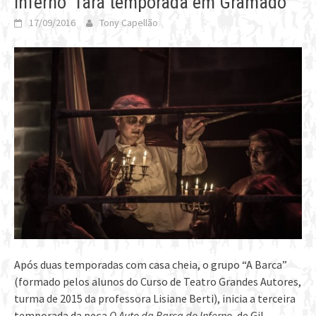
Inferno” fará temporada em Gramado
17/09/2016
Tony Capellão
Após duas temporadas com casa cheia, o grupo “A Barca”
(formado pelos alunos do Curso de Teatro Grandes Autores,
turma de 2015 da professora Lisiane Berti), inicia a terceira
temporada da peça
O Auto da Barca do
Inferno
, de Gil