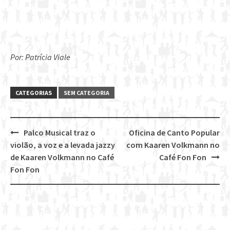
Por: Patrícia Viale
CATEGORIAS
SEM CATEGORIA
Palco Musical traz o
Oficina de Canto Popular
Post
violão, a voz e a levada jazzy
com Kaaren Volkmann no
navigation
de Kaaren Volkmann no Café
Café Fon Fon
Fon Fon