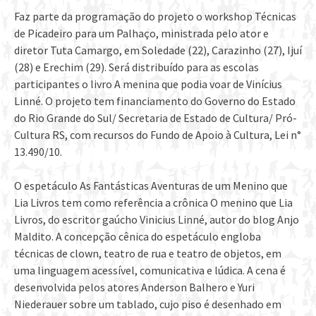
Faz parte da programação do projeto o workshop Técnicas
de Picadeiro para um Palhaço, ministrada pelo ator e
diretor Tuta Camargo, em Soledade (22), Carazinho (27), Ijuí
(28) e Erechim (29). Será distribuído para as escolas
participantes o livro A menina que podia voar de Vinícius
Linné. O projeto tem financiamento do Governo do Estado
do Rio Grande do Sul/ Secretaria de Estado de Cultura/ Pró-
Cultura RS, com recursos do Fundo de Apoio à Cultura, Lei n°
13.490/10.
O espetáculo As Fantásticas Aventuras de um Menino que
Lia Livros tem como referência a crônica O menino que Lia
Livros, do escritor gaúcho Vinicius Linné, autor do blog Anjo
Maldito. A concepção cênica do espetáculo engloba
técnicas de clown, teatro de rua e teatro de objetos, em
uma linguagem acessível, comunicativa e lúdica. A cena é
desenvolvida pelos atores Anderson Balhero e Yuri
Niederauer sobre um tablado, cujo piso é desenhado em