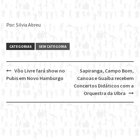
Por: Silvia Abreu
CATEGORIAS
SEM CATEGORIA
Vôo Livre fará show no
Sapiranga, Campo Bom,
Post
Pubis em Novo Hamburgo
Canoas e Guaíba recebem
navigation
Concertos Didáticos com a
Orquestra da Ulbra