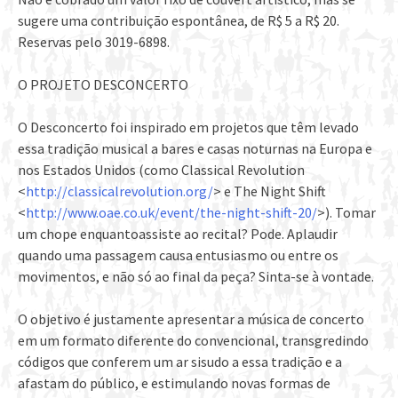
sugere uma contribuição espontânea, de R$ 5 a R$ 20.
Reservas pelo 3019-6898.
O PROJETO DESCONCERTO
O Desconcerto foi inspirado em projetos que têm levado
essa tradição musical a bares e casas noturnas na Europa e
nos Estados Unidos (como Classical Revolution
<
http://classicalrevolution.org/
> e The Night Shift
<
http://www.oae.co.uk/event/the-night-shift-20/
>). Tomar
um chope enquantoassiste ao recital? Pode. Aplaudir
quando uma passagem causa entusiasmo ou entre os
movimentos, e não só ao final da peça? Sinta-se à vontade.
O objetivo é justamente apresentar a música de concerto
em um formato diferente do convencional, transgredindo
códigos que conferem um ar sisudo a essa tradição e a
afastam do público, e estimulando novas formas de