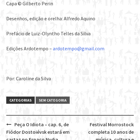
Capa © Gilberto Perin
Desenhos, edição e orelha: Alfredo Aquino
Prefácio de Luiz-Olyntho Telles da Silva
Edições Ardotempo –
ardotempo@gmail.com
Por: Caroline da Silva
CATEGORIAS
SEM CATEGORIA
Peça O Idiota – cap. 6, de
Festival Morrostock
Post
Fiódor Dostoiévsk estará em
completa 10 anos de
cartaz no Espaço Nydia
música, cultura e