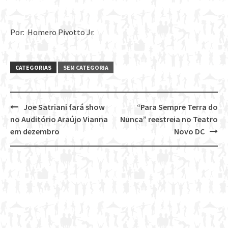
Por: Homero Pivotto Jr.
CATEGORIAS
SEM CATEGORIA
Joe Satriani fará show
“Para Sempre Terra do
Post
no Auditório Araújo Vianna
Nunca” reestreia no Teatro
navigation
em dezembro
Novo DC