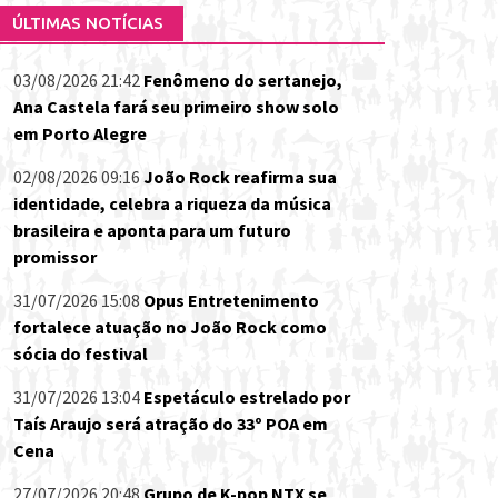
ÚLTIMAS NOTÍCIAS
03/08/2026 21:42
Fenômeno do sertanejo,
Ana Castela fará seu primeiro show solo
em Porto Alegre
02/08/2026 09:16
João Rock reafirma sua
identidade, celebra a riqueza da música
brasileira e aponta para um futuro
promissor
31/07/2026 15:08
Opus Entretenimento
fortalece atuação no João Rock como
sócia do festival
31/07/2026 13:04
Espetáculo estrelado por
Taís Araujo será atração do 33º POA em
Cena
27/07/2026 20:48
Grupo de K-pop NTX se