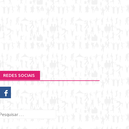
REDES SOCIAIS
esquisar
or: