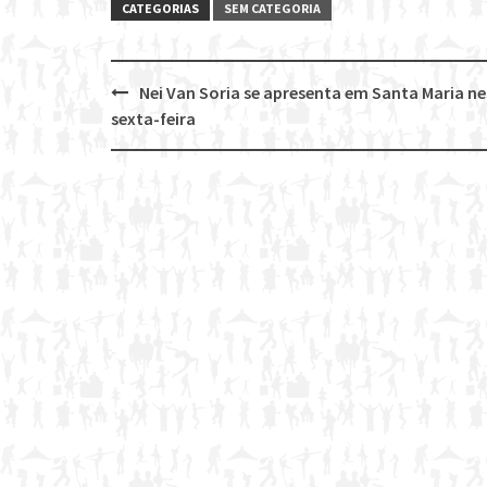
CATEGORIAS
SEM CATEGORIA
Nei Van Soria se apresenta em Santa Maria n
Post
sexta-feira
navigation