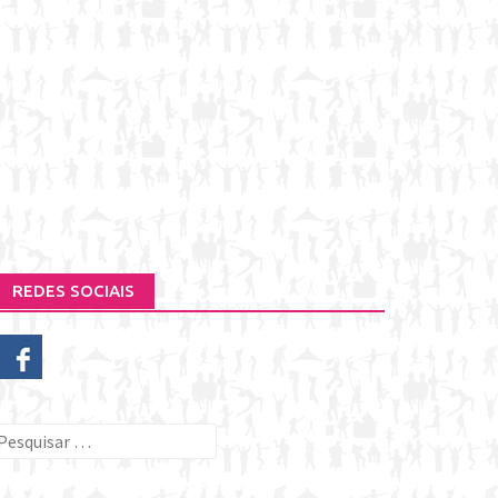
REDES SOCIAIS
esquisar
or: