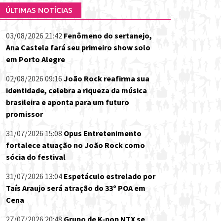
ÚLTIMAS NOTÍCIAS
03/08/2026 21:42
Fenômeno do sertanejo,
Ana Castela fará seu primeiro show solo
em Porto Alegre
02/08/2026 09:16
João Rock reafirma sua
identidade, celebra a riqueza da música
brasileira e aponta para um futuro
promissor
31/07/2026 15:08
Opus Entretenimento
fortalece atuação no João Rock como
sócia do festival
31/07/2026 13:04
Espetáculo estrelado por
Taís Araujo será atração do 33º POA em
Cena
27/07/2026 20:48
Grupo de K-pop NTX se