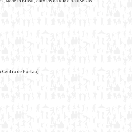
es, Made in Brasil, Garotos da Rua e RaulSeixas.
o Centro de Portão)