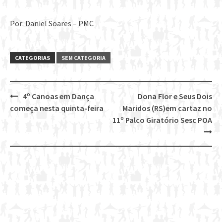
Por: Daniel Soares – PMC
CATEGORIAS
SEM CATEGORIA
4º Canoas em Dança
Dona Flor e Seus Dois
Post
começa nesta quinta-feira
Maridos (RS)em cartaz no
navigation
11º Palco Giratório Sesc POA