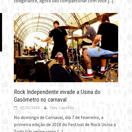
congelante, agora vão compartilhar com você
[...]
Rock Independente invade a Usina do
Gasômetro no carnaval
07/02/2016
Tony Capellão
No domingo de Carnaval, dia 7 de fevereiro, a
primeira edição de 2016 do Festival de Rock Usina a
Todo Gás reúne cinco
[...]