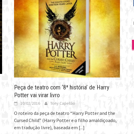
P
p
Peça de teatro com ‘8ª história’ de Harry
Potter vai virar livro
10/02/2016
Tony Capellão
O roteiro da peça de teatro “Harry Potter and the
Cursed Child” (Harry Potter e o filho amaldiçoado,
em tradução livre), baseada em
[...]