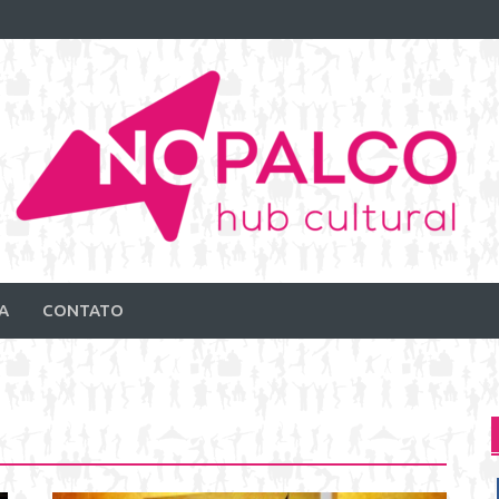
A
CONTATO