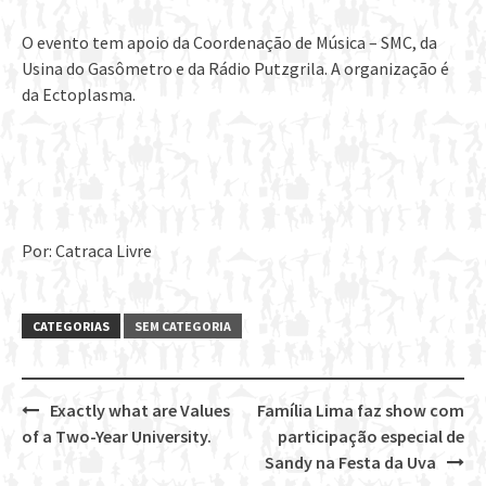
O evento tem apoio da Coordenação de Música – SMC, da
Usina do Gasômetro e da Rádio Putzgrila. A organização é
da Ectoplasma.
Por: Catraca Livre
CATEGORIAS
SEM CATEGORIA
Exactly what are Values
Família Lima faz show com
Post
of a Two-Year University.
participação especial de
navigation
Sandy na Festa da Uva